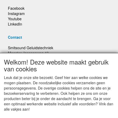
Facebook
Instagram
Youtube
LinkedIn
Contact
Smitsound Geluidstechniek
Meester Janssenweg 43
5106 NA Dongen
Welkom! Deze website maakt gebruik
E-mail: info@smitsound.nl
van cookies
Telefoon: +31-(0)6-22256322
Leuk dat je onze site bezoekt. Geef hier aan welke cookies we
Bestellingen binnen Nederland, ongeacht gewicht, verstuurd
mogen plaatsen. De noodzakelijke cookies verzamelen geen
voor € 6,95
persoonsgegevens. De overige cookies helpen ons de site en je
bezoekerservaring te verbeteren. Ook helpen ze ons om onze
producten beter bij je onder de aandacht te brengen. Ga je voor
Prijzen inclusief 21% BTW, tenzij anders vermeldt
een optimaal werkende website inclusief alle voordelen? Vink dan
alle vakjes aan!
Prijswijzigingen en typefouten voorbehouden