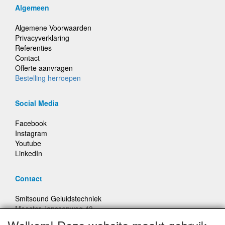
Algemeen
Algemene Voorwaarden
Privacyverklaring
Referenties
Contact
Offerte aanvragen
Bestelling herroepen
Social Media
Facebook
Instagram
Youtube
LinkedIn
Contact
Smitsound Geluidstechniek
Meester Janssenweg 43
5106 NA Dongen