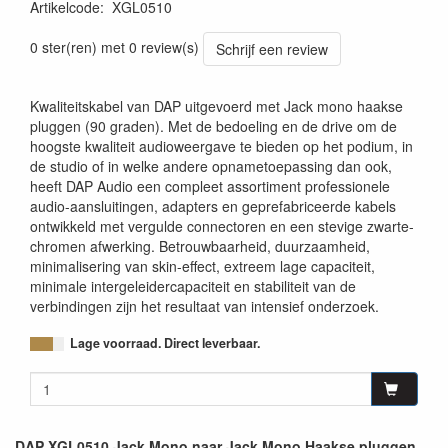
Artikelcode
:
XGL0510
0 ster(ren) met 0 review(s)
Schrijf een review
Kwaliteitskabel van DAP uitgevoerd met Jack mono haakse
pluggen (90 graden). Met de bedoeling en de drive om de
hoogste kwaliteit audioweergave te bieden op het podium, in
de studio of in welke andere opnametoepassing dan ook,
heeft DAP Audio een compleet assortiment professionele
audio-aansluitingen, adapters en geprefabriceerde kabels
ontwikkeld met vergulde connectoren en een stevige zwarte-
chromen afwerking. Betrouwbaarheid, duurzaamheid,
minimalisering van skin-effect, extreem lage capaciteit,
minimale intergeleidercapaciteit en stabiliteit van de
verbindingen zijn het resultaat van intensief onderzoek.
Lage voorraad. Direct leverbaar.
DAP XGL0510 Jack Mono naar Jack Mono Haakse pluggen