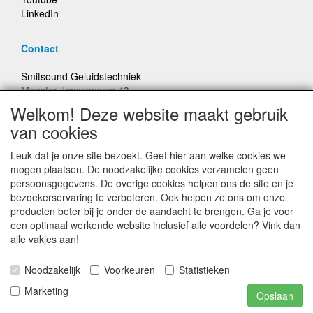
LinkedIn
Contact
Smitsound Geluidstechniek
Meester Janssenweg 43
5106 NA Dongen
Welkom! Deze website maakt gebruik
E-mail: info@smitsound.nl
van cookies
Telefoon: +31-(0)6-22256322
Leuk dat je onze site bezoekt. Geef hier aan welke cookies we
Bestellingen binnen Nederland, ongeacht gewicht, verstuurd
mogen plaatsen. De noodzakelijke cookies verzamelen geen
voor € 6,95
persoonsgegevens. De overige cookies helpen ons de site en je
bezoekerservaring te verbeteren. Ook helpen ze ons om onze
producten beter bij je onder de aandacht te brengen. Ga je voor
Prijzen inclusief 21% BTW, tenzij anders vermeldt
een optimaal werkende website inclusief alle voordelen? Vink dan
alle vakjes aan!
Prijswijzigingen en typefouten voorbehouden
Noodzakelijk
Voorkeuren
Statistieken
© Smitsound Geluidstechniek 2024, alle rechten
Marketing
Opslaan
voorbehouden