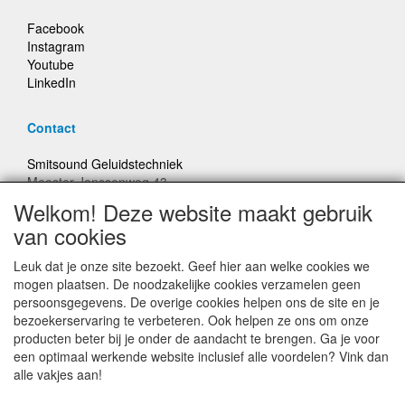
Facebook
Instagram
Youtube
LinkedIn
Contact
Smitsound Geluidstechniek
Meester Janssenweg 43
5106 NA Dongen
Welkom! Deze website maakt gebruik
E-mail: info@smitsound.nl
van cookies
Telefoon: +31-(0)6-22256322
Leuk dat je onze site bezoekt. Geef hier aan welke cookies we
Bestellingen binnen Nederland, ongeacht gewicht, verstuurd
mogen plaatsen. De noodzakelijke cookies verzamelen geen
voor € 6,95
persoonsgegevens. De overige cookies helpen ons de site en je
bezoekerservaring te verbeteren. Ook helpen ze ons om onze
producten beter bij je onder de aandacht te brengen. Ga je voor
Prijzen inclusief 21% BTW, tenzij anders vermeldt
een optimaal werkende website inclusief alle voordelen? Vink dan
alle vakjes aan!
Prijswijzigingen en typefouten voorbehouden