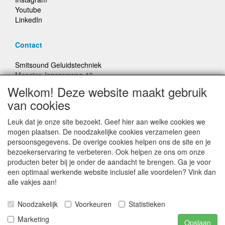
Youtube
LinkedIn
Contact
Smitsound Geluidstechniek
Meester Janssenweg 43
5106 NA Dongen
Welkom! Deze website maakt gebruik
E-mail: info@smitsound.nl
van cookies
Telefoon: +31-(0)6-22256322
Leuk dat je onze site bezoekt. Geef hier aan welke cookies we
Bestellingen binnen Nederland, ongeacht gewicht, verstuurd
mogen plaatsen. De noodzakelijke cookies verzamelen geen
voor € 6,95
persoonsgegevens. De overige cookies helpen ons de site en je
bezoekerservaring te verbeteren. Ook helpen ze ons om onze
producten beter bij je onder de aandacht te brengen. Ga je voor
Prijzen inclusief 21% BTW, tenzij anders vermeldt
een optimaal werkende website inclusief alle voordelen? Vink dan
alle vakjes aan!
Prijswijzigingen en typefouten voorbehouden
Noodzakelijk
Voorkeuren
Statistieken
© Smitsound Geluidstechniek 2024, alle rechten
Marketing
Opslaan