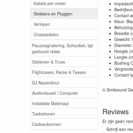
Kabels per meter
Impedant
Bedrijfsvo
Stekkers en Pluggen
Contact w
Kleur: Bla
Verlopen
Behuizing:
Breedte 
Chassisdelen
Gewicht: 
Diameter
Pauzesignalering, Schoolbel, tijd
Hoogte (
gestuurd relais
Lengte (
Statieven & Truss
Bushing C
Vergrende
Flightcases, Racks & Tassen
Contact t
DJ Apparatuur
© Smitsound Ge
Audiovisueel / Computer
Installatie Materiaal
Reviews
Toebehoren
Er zijn geen rev
Cadeaubonnen
Schrijf een re