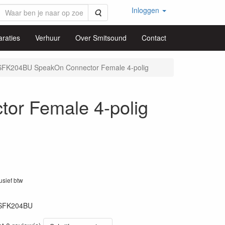
Inloggen
Zoeken
raties
Verhuur
Over Smitsound
Contact
FK204BU SpeakOn Connector Female 4-polig
r Female 4-polig
lusief btw
SFK204BU
81