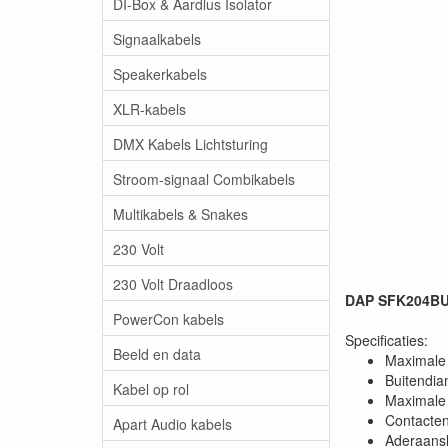
DI-Box & Aardlus Isolator
Signaalkabels
Speakerkabels
XLR-kabels
DMX Kabels Lichtsturing
Stroom-signaal Combikabels
Multikabels & Snakes
230 Volt
230 Volt Draadloos
DAP SFK204BU 
PowerCon kabels
Specificaties:
Beeld en data
Maximale 
Buitendia
Kabel op rol
Maximale
Contacten
Apart Audio kabels
Aderaansl