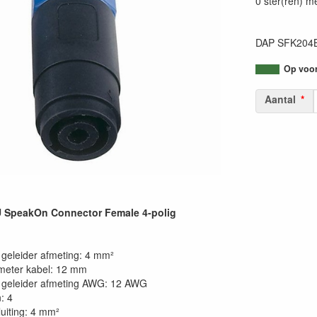
0 ster(ren) m
DAP SFK204B
Op voorr
Aantal
SpeakOn Connector Female 4-polig
geleider afmeting: 4 mm²
meter kabel: 12 mm
 geleider afmeting AWG: 12 AWG
: 4
uiting: 4 mm²