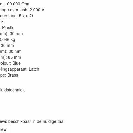
ie: 100.000 Ohm
ltage overflash: 2.000 V
eerstand: 5 < mO
ck
 Plastic
(mm): 30 mm
0.046 kg
: 30 mm
mm): 30 mm
mm): 85 mm
olour: Blue
lingsapparaat: Latch
ype: Brass
luidstechniek
iews beschikbaar in de huidige taal
view