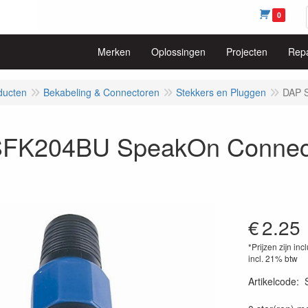
0
Merken
Oplossingen
Projecten
Repa
ducten
Bekabeling & Connectoren
Stekkers en Pluggen
DAP S
FK204BU SpeakOn Connecto
€
2.25
*Prijzen zijn inc
incl. 21% btw
Artikelcode
:
87177480564