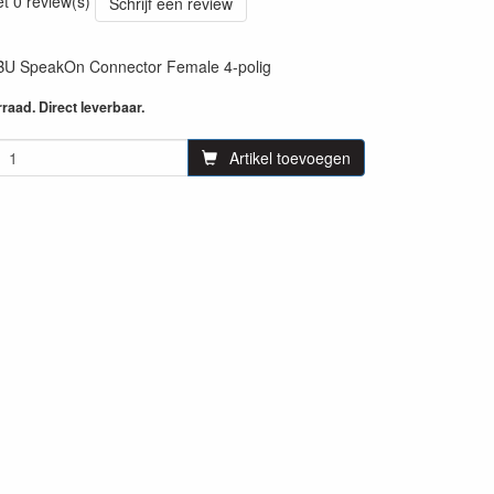
et 0 review(s)
Schrijf een review
U SpeakOn Connector Female 4-polig
aad. Direct leverbaar.
Artikel toevoegen