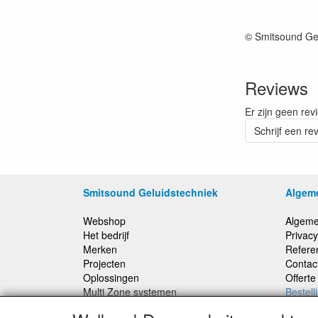
© Smitsound Ge
Reviews
Er zijn geen rev
Schrijf een re
Smitsound Geluidstechniek
Algem
Webshop
Algeme
Het bedrijf
Privacy
Merken
Refere
Projecten
Contac
Oplossingen
Offert
Multi Zone systemen
Bestell
100 Volt systemen