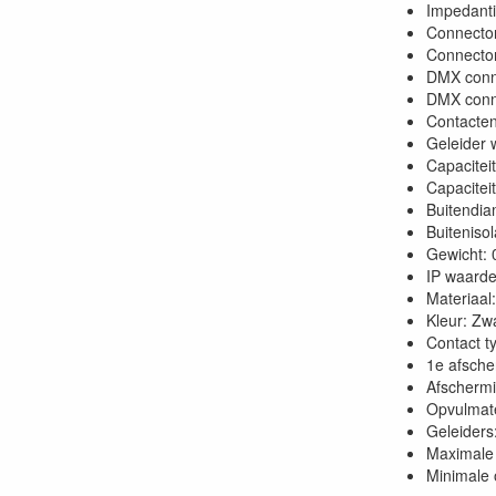
Impedanti
Connector
Connector
DMX conn
DMX conne
Contacten
Geleider 
Capacitei
Capacitei
Buitendia
Buitenisol
Gewicht: 
IP waarde
Materiaal
Kleur: Zw
Contact t
1e afsche
Afscherm
Opvulmate
Geleiders
Maximale
Minimale 