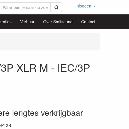
Inloggen
Zoeken
raties
Verhuur
Over Smitsound
Contact
3P XLR M - IEC/3P
re lengtes verkrijgbaar
FP12B