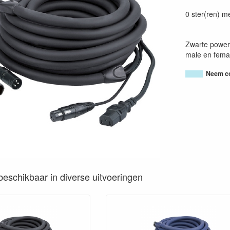
0 ster(ren) m
Zwarte power
male en femal
Neem co
s beschikbaar in diverse uitvoeringen