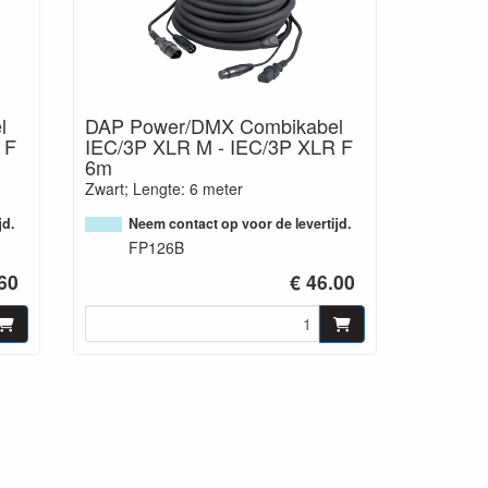
l
DAP Power/DMX Combikabel
 F
IEC/3P XLR M - IEC/3P XLR F
6m
Zwart; Lengte: 6 meter
jd.
Neem contact op voor de levertijd.
FP126B
.60
€ 46.00