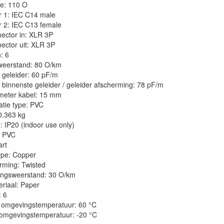
e: 110 O
 1: IEC C14 male
 2: IEC C13 female
ector in: XLR 3P
ctor uit: XLR 3P
: 6
weerstand: 80 O/km
t geleider: 60 pF/m
t binnenste geleider / geleider afscherming: 78 pF/m
meter kabel: 15 mm
atie type: PVC
0.363 kg
: IP20 (indoor use only)
: PVC
art
ype: Copper
rming: Twisted
ingsweerstand: 30 O/km
riaal: Paper
: 6
 omgevingstemperatuur: 60 °C
omgevingstemperatuur: -20 °C