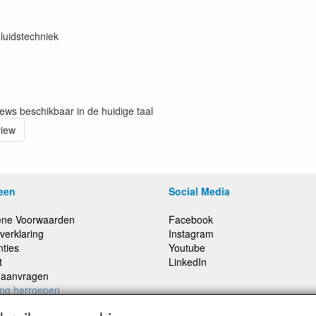
luidstechniek
iews beschikbaar in de huidige taal
view
een
Social Media
ne Voorwaarden
Facebook
verklaring
Instagram
nties
Youtube
t
LinkedIn
e aanvragen
ing herroepen