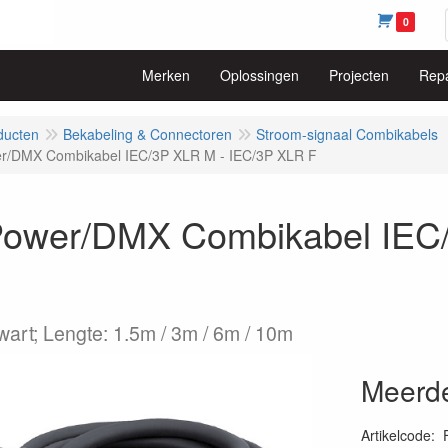
0
Merken
Oplossingen
Projecten
Repa
ducten
Bekabeling & Connectoren
Stroom-signaal Combikabels
r/DMX Combikabel IEC/3P XLR M - IEC/3P XLR F
ower/DMX Combikabel IEC/
wart; Lengte: 1.5m / 3m / 6m / 10m
Meerde
Artikelcode
: