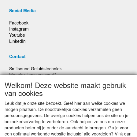
Social Media
Facebook
Instagram
Youtube
LinkedIn
Contact
Smitsound Geluidstechniek
Meester Janssenweg 43
5106 NA Dongen
Welkom! Deze website maakt gebruik
E-mail: info@smitsound.nl
van cookies
Telefoon: +31-(0)6-22256322
Leuk dat je onze site bezoekt. Geef hier aan welke cookies we
Bestellingen binnen Nederland, ongeacht gewicht, verstuurd
mogen plaatsen. De noodzakelijke cookies verzamelen geen
voor € 6,95
persoonsgegevens. De overige cookies helpen ons de site en je
bezoekerservaring te verbeteren. Ook helpen ze ons om onze
producten beter bij je onder de aandacht te brengen. Ga je voor
Prijzen inclusief 21% BTW, tenzij anders vermeldt
een optimaal werkende website inclusief alle voordelen? Vink dan