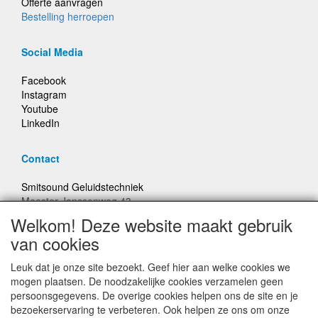
Offerte aanvragen
Bestelling herroepen
Social Media
Facebook
Instagram
Youtube
LinkedIn
Contact
Smitsound Geluidstechniek
Meester Janssenweg 43
5106 NA Dongen
Welkom! Deze website maakt gebruik
E-mail: info@smitsound.nl
van cookies
Telefoon: +31-(0)6-22256322
Leuk dat je onze site bezoekt. Geef hier aan welke cookies we
Bestellingen binnen Nederland, ongeacht gewicht, verstuurd
mogen plaatsen. De noodzakelijke cookies verzamelen geen
voor € 6,95
persoonsgegevens. De overige cookies helpen ons de site en je
bezoekerservaring te verbeteren. Ook helpen ze ons om onze