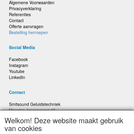
Algemene Voorwaarden
Privacyverklaring
Referenties
Contact
Offerte aanvragen
Bestelling herroepen
Social Media
Facebook
Instagram
Youtube
LinkedIn
Contact
Smitsound Geluidstechniek
Meester Janssenweg 43
5106 NA Dongen
Welkom! Deze website maakt gebruik
E-mail: info@smitsound.nl
van cookies
Telefoon: +31-(0)6-22256322