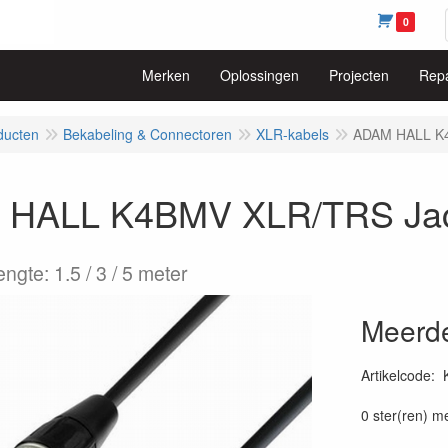
0
Merken
Oplossingen
Projecten
Repa
ducten
Bekabeling & Connectoren
XLR-kabels
ADAM HALL K4
HALL K4BMV XLR/TRS Jac
engte: 1.5 / 3 / 5 meter
Meerde
Artikelcode
:
0 ster(ren) m