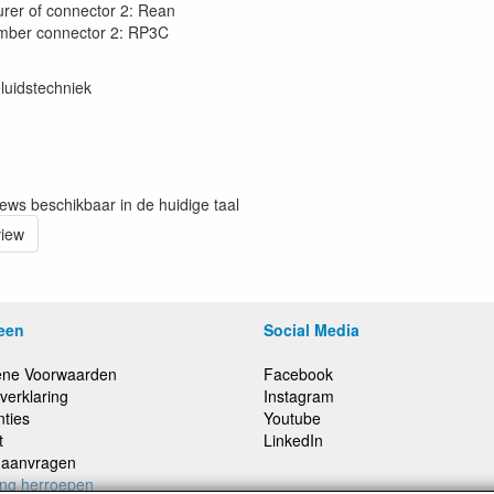
rer of connector 2: Rean
mber connector 2: RP3C
luidstechniek
iews beschikbaar in de huidige taal
view
een
Social Media
ne Voorwaarden
Facebook
verklaring
Instagram
nties
Youtube
t
LinkedIn
e aanvragen
ing herroepen