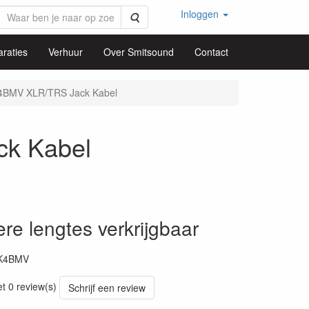
Inloggen
Zoeken
raties
Verhuur
Over Smitsound
Contact
BMV XLR/TRS Jack Kabel
k Kabel
re lengtes verkrijgbaar
K4BMV
et 0 review(s)
Schrijf een review