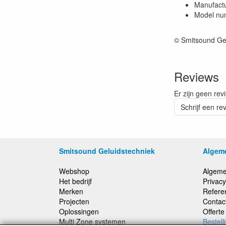
Manufactu
Model nu
© Smitsound Ge
Reviews
Er zijn geen rev
Schrijf een re
Smitsound Geluidstechniek
Algem
Webshop
Algeme
Het bedrijf
Privacy
Merken
Refere
Projecten
Contac
Oplossingen
Offert
Multi Zone systemen
Bestell