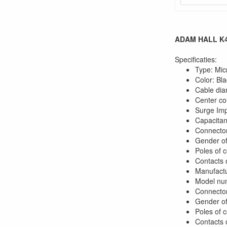
ADAM HALL K4
Specificaties:
Type: Mic
Color: Bl
Cable dia
Center co
Surge Im
Capacita
Connecto
Gender of
Poles of 
Contacts o
Manufactu
Model nu
Connector
Gender of
Poles of 
Contacts o