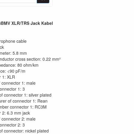
BMV XLR/TRS Jack Kabel
rophone cable
ack
meter: 5.8 mm
nductor cross section: 0.22 mm²
pedance: 80 ohm/km
nce: <90 pF/m
r 1: XLR
 connector 1: male
connector 1: 3
f connector 1: silver plated
rer of connector 1: Rean
mber connector 1: RC3M
 2: 6.3 mm jack
 connector 2: male
connector 2: 3
f connector: nickel plated