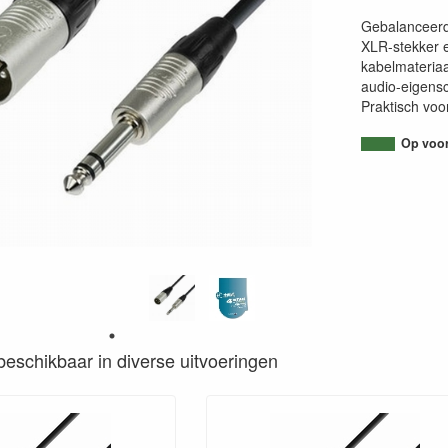
Gebalanceerde
XLR-stekker 
kabelmateriaal
audio-eigensc
Praktisch voor
Op voorr
s beschikbaar in diverse uitvoeringen