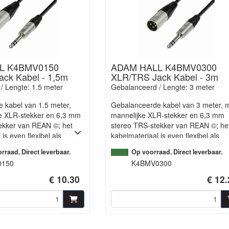
L K4BMV0150
ADAM HALL K4BMV0300
ck Kabel - 1,5m
XLR/TRS Jack Kabel - 3m
/ Lengte: 1.5 meter
Gebalanceerd / Lengte: 3 meter
 kabel van 1.5 meter,
Gebalanceerde kabel van 3 meter, 
e XLR-stekker en 6,3 mm
mannelijke XLR-stekker en 6,3 mm
ekker van REAN ©; het
stereo TRS-stekker van REAN ©; he
is even flexibel als
kabelmateriaal is even flexibel als
ft perfecte audio-
robuust en heeft perfecte audio-
rraad. Direct leverbaar.
Op voorraad. Direct leverbaar.
 dankzij de strak
eigenschappen dankzij de strak
0150
K4BMV0300
cherming. Praktisch voor
gevlochten afscherming. Praktisch v
live gebruik.
€ 10.30
€ 12