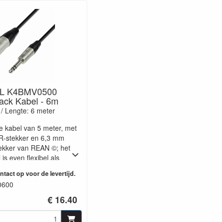
L K4BMV0500
ck Kabel - 6m
/ Lengte: 6 meter
 kabel van 5 meter, met
R-stekker en 6,3 mm
ekker van REAN ©; het
is even flexibel als
ft perfecte audio-
tact op voor de levertijd.
 dankzij de strak
0600
cherming. Praktisch voor
€ 16.40