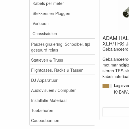
Kabels per meter
Stekkers en Pluggen
Verlopen
Chassisdelen
ADAM HAL
XLR/TRS Ja
Pauzesignalering, Schoolbel, tijd
Gebalanceerd 
gestuurd relais
Gebalanceerde
Statieven & Truss
met mannelijk
Flightcases, Racks & Tassen
stereo TRS-st
kabelmateriaal 
DJ Apparatuur
robuust en hee
Lage voo
eigenschappen
Audiovisueel / Computer
K4BMV
gevlochten afs
live gebruik.
Installatie Materiaal
Toebehoren
Cadeaubonnen