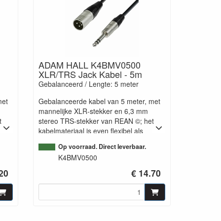
ADAM HALL K4BMV0500
XLR/TRS Jack Kabel - 5m
Gebalanceerd / Lengte: 5 meter
met
Gebalanceerde kabel van 5 meter, met
mannelijke XLR-stekker en 6,3 mm
t
stereo TRS-stekker van REAN ©; het
kabelmateriaal is even flexibel als
robuust en heeft perfecte audio-
Op voorraad. Direct leverbaar.
eigenschappen dankzij de strak
K4BMV0500
oor
gevlochten afscherming. Praktisch voor
live gebruik.
.20
€ 14.70