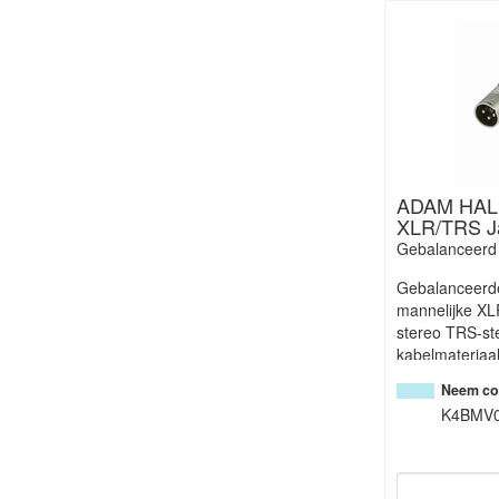
ADAM HAL
XLR/TRS Ja
Gebalanceerd 
Gebalanceerde
mannelijke XL
stereo TRS-st
kabelmateriaal 
robuust en hee
Neem con
eigenschappen
K4BMV
gevlochten afs
live gebruik.