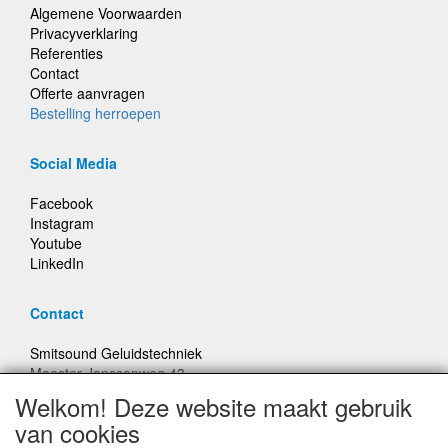
Algemene Voorwaarden
Privacyverklaring
Referenties
Contact
Offerte aanvragen
Bestelling herroepen
Social Media
Facebook
Instagram
Youtube
LinkedIn
Contact
Smitsound Geluidstechniek
Meester Janssenweg 43
5106 NA Dongen
Welkom! Deze website maakt gebruik
E-mail: info@smitsound.nl
van cookies
Telefoon: +31-(0)6-22256322