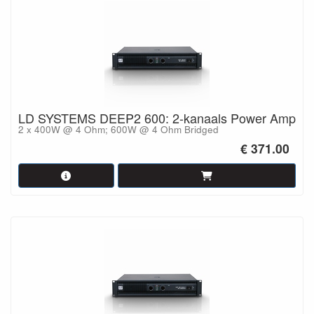
beveiligingscircuits tegen oververhitting, kortsluiting, oversturing
etc.
In de beschrijving en de specificaties hebben we van elke
versterker de belangrijkste kenmerken aangegeven. Mocht u
meer informatie of advies nodig hebben, dan kunt u
vanzelfsprekend
contact
met ons opnemen.
LD SYSTEMS DEEP2 600: 2-kanaals Power Amp
2 x 400W @ 4 Ohm; 600W @ 4 Ohm Bridged
€ 371.00