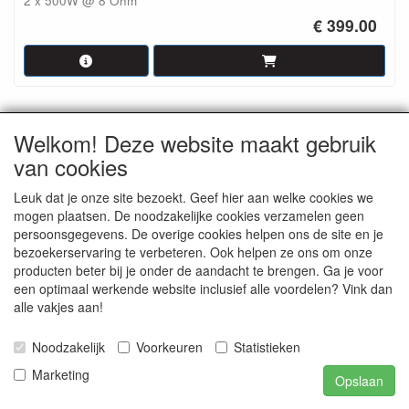
2 x 500W @ 8 Ohm
€ 399.00
Welkom! Deze website maakt gebruik
van cookies
Leuk dat je onze site bezoekt. Geef hier aan welke cookies we
mogen plaatsen. De noodzakelijke cookies verzamelen geen
persoonsgegevens. De overige cookies helpen ons de site en je
bezoekerservaring te verbeteren. Ook helpen ze ons om onze
producten beter bij je onder de aandacht te brengen. Ga je voor
DAP D4176 HP-900 AB-klasse PA-versterkers 2
een optimaal werkende website inclusief alle voordelen? Vink dan
x 450W @ 4 Ohm
alle vakjes aan!
2 x 350W @ 8 Ohm
€ 365.00
Noodzakelijk
Voorkeuren
Statistieken
Marketing
Opslaan