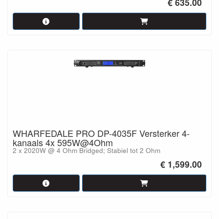
€ 635.00
WHARFEDALE PRO DP-4035F Versterker 4-
kanaals 4x 595W@4Ohm
2 x 2020W @ 4 Ohm Bridged; Stabiel tot 2 Ohm
€ 1,599.00