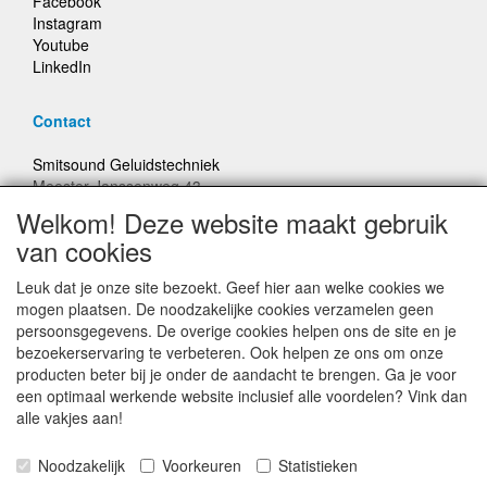
Facebook
Instagram
Youtube
LinkedIn
Contact
Smitsound Geluidstechniek
Meester Janssenweg 43
5106 NA Dongen
Welkom! Deze website maakt gebruik
E-mail: info@smitsound.nl
van cookies
Telefoon: +31-(0)6-22256322
Leuk dat je onze site bezoekt. Geef hier aan welke cookies we
Bestellingen binnen Nederland, ongeacht gewicht, verstuurd
mogen plaatsen. De noodzakelijke cookies verzamelen geen
voor € 6,95
persoonsgegevens. De overige cookies helpen ons de site en je
bezoekerservaring te verbeteren. Ook helpen ze ons om onze
producten beter bij je onder de aandacht te brengen. Ga je voor
Prijzen inclusief 21% BTW, tenzij anders vermeldt
een optimaal werkende website inclusief alle voordelen? Vink dan
alle vakjes aan!
Prijswijzigingen en typefouten voorbehouden
Noodzakelijk
Voorkeuren
Statistieken