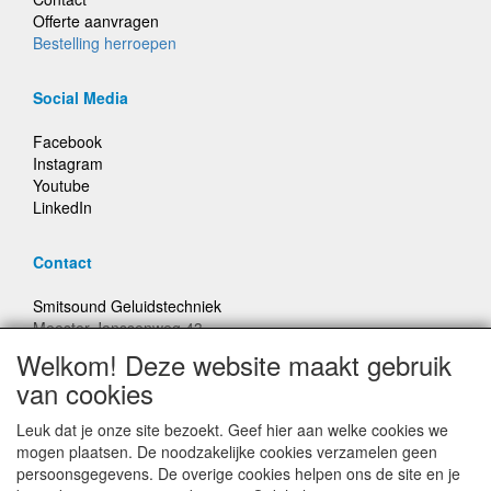
Offerte aanvragen
Bestelling herroepen
Social Media
Facebook
Instagram
Youtube
LinkedIn
Contact
Smitsound Geluidstechniek
Meester Janssenweg 43
5106 NA Dongen
Welkom! Deze website maakt gebruik
E-mail: info@smitsound.nl
van cookies
Telefoon: +31-(0)6-22256322
Leuk dat je onze site bezoekt. Geef hier aan welke cookies we
Bestellingen binnen Nederland, ongeacht gewicht, verstuurd
mogen plaatsen. De noodzakelijke cookies verzamelen geen
voor € 6,95
persoonsgegevens. De overige cookies helpen ons de site en je