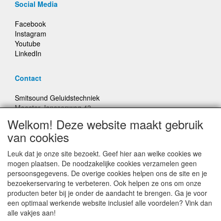
Social Media
Facebook
Instagram
Youtube
LinkedIn
Contact
Smitsound Geluidstechniek
Meester Janssenweg 43
5106 NA Dongen
Welkom! Deze website maakt gebruik
E-mail: info@smitsound.nl
van cookies
Telefoon: +31-(0)6-22256322
Leuk dat je onze site bezoekt. Geef hier aan welke cookies we
Bestellingen binnen Nederland, ongeacht gewicht, verstuurd
mogen plaatsen. De noodzakelijke cookies verzamelen geen
voor € 6,95
persoonsgegevens. De overige cookies helpen ons de site en je
bezoekerservaring te verbeteren. Ook helpen ze ons om onze
producten beter bij je onder de aandacht te brengen. Ga je voor
Prijzen inclusief 21% BTW, tenzij anders vermeldt
een optimaal werkende website inclusief alle voordelen? Vink dan
alle vakjes aan!