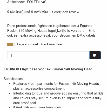
Artikelcode
:
EQLED074C
0759478553944
0 ster(ren) met 0 review(s)
Schrijf een review
Deze professionele flightcase is gebouwd om 4 Equinox
Fusion 140 Moving Heads tegelijkertijd te vervoeren. Er is
ook een extra accessoirevak voor stroom- en DMX-kabels.
Lage voorraad. Direct leverbaar.
EQUINOX Flightcase voor 4x Fusion 140 Moving Head
Specificaties:
Features 4 compartments for Fusion 140 Moving Heads
plus an accessories compartment
Interlocking tongue and groove edging ensuring that all lids
and covers stay secure even in an impact and form a fully
dust proof seal
Fitted with metal tour label dish