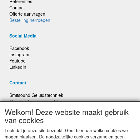
Referenties
Contact
Offerte aanvragen
Bestelling herroepen
Social Media
Facebook
Instagram
Youtube
LinkedIn
Contact
Smitsound Geluidstechniek
Meester Janssenweg 43
5106 NA Dongen
Welkom! Deze website maakt gebruik
E-mail: info@smitsound.nl
van cookies
Telefoon: +31-(0)6-22256322
Leuk dat je onze site bezoekt. Geef hier aan welke cookies we
Bestellingen binnen Nederland, ongeacht gewicht, verstuurd
mogen plaatsen. De noodzakelijke cookies verzamelen geen