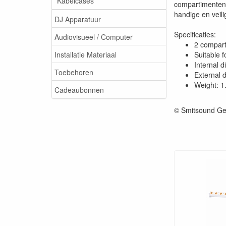
Kabelcases
compartimenten 
handige en veil
DJ Apparatuur
Specificaties:
Audiovisueel / Computer
2 compart
Installatie Materiaal
Suitable 
Internal 
Toebehoren
External 
Weight: 1
Cadeaubonnen
© Smitsound Ge