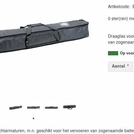
Artikelcode
:
07231755298
0 ster(ren) m
Draagtas voor
van zogenaam
Op voorr
Aantal
ichtarmaturen, m.n. geschikt voor het vervoeren van zogenaamde batte