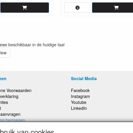
iews beschikbaar in de huidige taal
view
een
Social Media
ne Voorwaarden
Facebook
verklaring
Instagram
nties
Youtube
t
LinkedIn
e aanvragen
ing herroepen
ruik van cookies