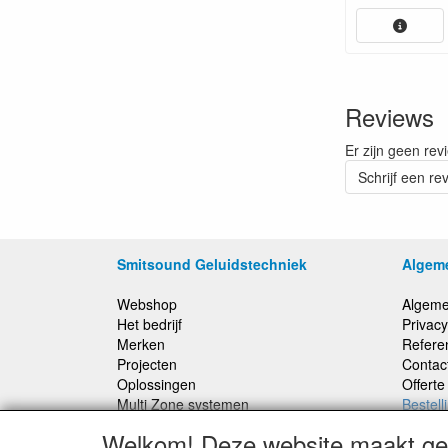
Reviews
Er zijn geen rev
Schrijf een re
Smitsound Geluidstechniek
Algem
Webshop
Algeme
Het bedrijf
Privacy
Merken
Refere
Projecten
Contac
Oplossingen
Offert
Multi Zone systemen
Bestell
100 Volt systemen
Welkom! Deze website maakt geb
Onderhoud en Reparaties