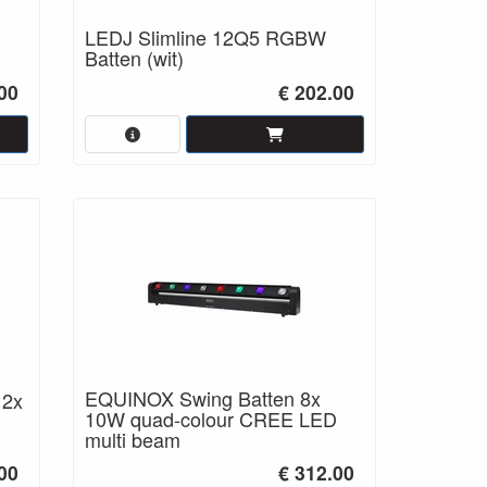
LEDJ Slimline 12Q5 RGBW
Batten (wit)
00
€ 202.00
EQUINOX Swing Batten 8x
12x
10W quad-colour CREE LED
multi beam
00
€ 312.00