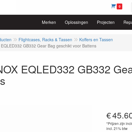
0
Merken
Oplossingen
Projecten
Repa
ducten
Flightcases, Racks & Tassen
Koffers en Tassen
EQLED332 GB332 Gear Bag geschikt voor Battens
OX EQLED332 GB332 Gear 
ns
€
45.6
*Prijzen zijn inc
incl. 21% btw