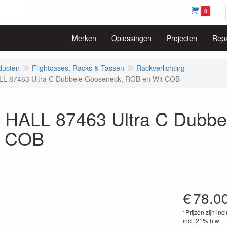
0
Merken
Oplossingen
Projecten
Repa
ducten
Flightcases, Racks & Tassen
Rackverlichting
L 87463 Ultra C Dubbele Gooseneck, RGB en Wit COB
HALL 87463 Ultra C Dubbe
t COB
€
78.0
*Prijzen zijn inc
incl. 21% btw