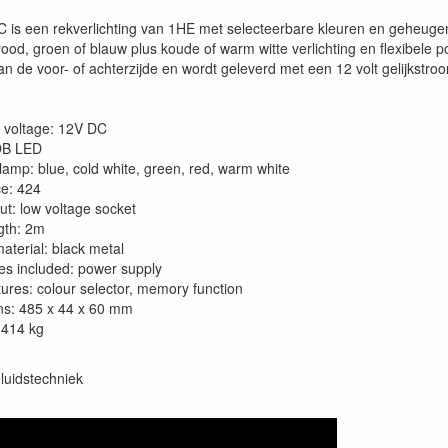
C is een rekverlichting van 1HE met selecteerbare kleuren en geheuge
od, groen of blauw plus koude of warm witte verlichting en flexibele p
n de voor- of achterzijde en wordt geleverd met een 12 volt gelijkstro
 voltage: 12V DC
OB LED
 lamp: blue, cold white, green, red, warm white
ce: 424
ut: low voltage socket
gth: 2m
aterial: black metal
es included: power supply
tures: colour selector, memory function
s: 485 x 44 x 60 mm
.414 kg
luidstechniek