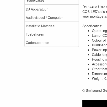
Kabelcases
De 87463 Ultra 
DJ Apparatuur
COB-LED's die ro
voor montage aa
Audiovisueel / Computer
Installatie Materiaal
Specificaties:
Operating
Toebehoren
Lamp: C
Colour of
Cadeaubonnen
Illuminan
Power inp
Cable len
Housing m
Accessori
Other fea
Dimension
Weight: 0
© Smitsound Ge