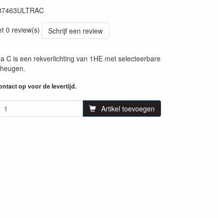
87463ULTRAC
45
et 0 review(s)
Schrijf een review
a C is een rekverlichting van 1HE met selecteerbare
eheugen.
ntact op voor de levertijd.
Artikel toevoegen