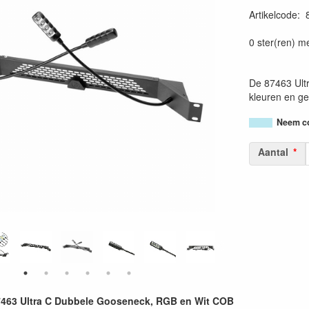
Artikelcode
:
40495211980
0 ster(ren) m
De 87463 Ultr
kleuren en g
Neem co
Aantal
63 Ultra C Dubbele Gooseneck, RGB en Wit COB