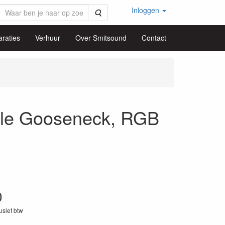
Inloggen
Zoeken
raties
Verhuur
Over Smitsound
Contact
le Gooseneck, RGB
0
lusief btw