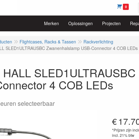
0
Merken
Oplossingen
Projecten
Repa
ducten
Flightcases, Racks & Tassen
Rackverlichting
L SLED1ULTRAUSBC Zwanenhalslamp USB-Connector 4 COB LEDs
 HALL SLED1ULTRAUSBC Z
onnector 4 COB LEDs
leuren selecteerbaar
€
17.7
*Prijzen zijn inc
incl. 21% btw