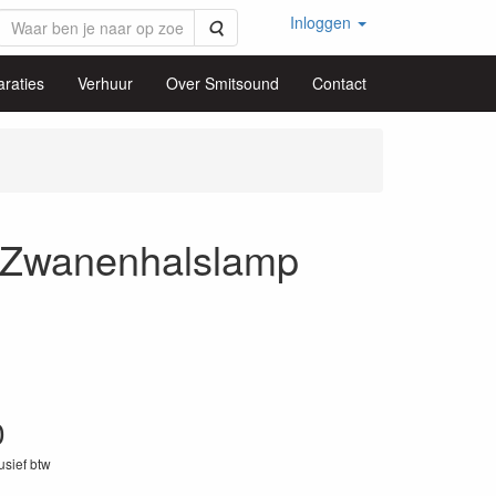
Inloggen
Zoeken
raties
Verhuur
Over Smitsound
Contact
wanenhalslamp
0
lusief btw