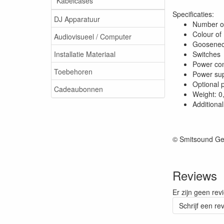
Kabelcases
Specificaties:
DJ Apparatuur
Number o
Colour of
Audiovisueel / Computer
Goosenec
Installatie Materiaal
Switches
Power co
Toebehoren
Power sup
Optional 
Cadeaubonnen
Weight: 0
Additiona
© Smitsound Ge
Reviews
Er zijn geen rev
Schrijf een re