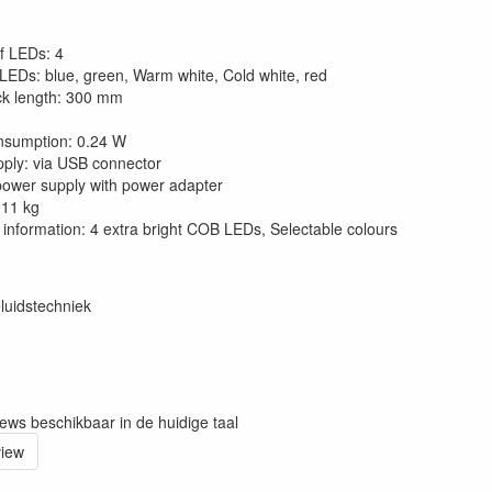
f LEDs: 4
 LEDs: blue, green, Warm white, Cold white, red
k length: 300 mm
nsumption: 0.24 W
ply: via USB connector
power supply with power adapter
,11 kg
l information: 4 extra bright COB LEDs, Selectable colours
luidstechniek
iews beschikbaar in de huidige taal
view