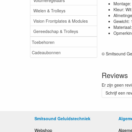
Volumeregelaars
Montage: 
Kleur: Wi
Wielen & Trolleys
Afmeting
Vision Frontplates & Modules
Gewicht: 
Materiaal:
Gereedschap & Trolleys
Opmerking
Toebehoren
Cadeaubonnen
© Smitsound Ge
Reviews
Er zijn geen rev
Schrijf een re
Smitsound Geluidstechniek
Algem
Webshop
Algeme