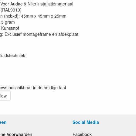
Voor Audac & Niko installatiemateriaal
t (RAL9010)
en (hxbxd): 45mm x 45mm x 25mm
15 gram
 Kunststof
: Exclusief montageframe en afdekplaat
luidstechniek
iews beschikbaar in de huidige taal
view
een
Social Media
ne Voorwaarden
Facebook