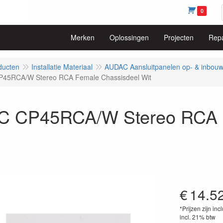
0
Merken
Oplossingen
Projecten
Repa
ducten
Installatie Materiaal
AUDAC Aansluitpanelen op- & inbou
45RCA/W Stereo RCA Female Chassisdeel Wit
 CP45RCA/W Stereo RCA F
€
14.5
*Prijzen zijn inc
incl. 21% btw