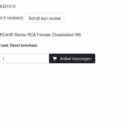
AU21010
14
et 0 review(s)
Schrijf een review
CA/W Stereo RCA Female Chassisdeel Wit
aad. Direct leverbaar.
Artikel toevoegen