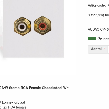
Artikelcode
:
54147950035
0 ster(ren) m
AUDAC CP45R
Op voorr
Aantal
/W Stereo RCA Female Chassisdeel Wit
 konnektorplaat
ng: 2x RCA female