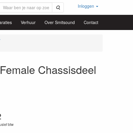
Inloggen
Zoeken
raties
Verhuur
Over Smitsound
Contact
w
emale Chassisdeel
2
lusief btw