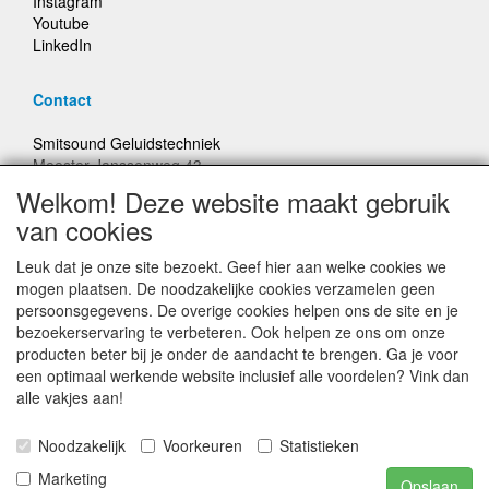
Instagram
Youtube
LinkedIn
Contact
Smitsound Geluidstechniek
Meester Janssenweg 43
5106 NA Dongen
Welkom! Deze website maakt gebruik
E-mail: info@smitsound.nl
van cookies
Telefoon: +31-(0)6-22256322
Leuk dat je onze site bezoekt. Geef hier aan welke cookies we
Bestellingen binnen Nederland, ongeacht gewicht, verstuurd
mogen plaatsen. De noodzakelijke cookies verzamelen geen
voor € 6,95
persoonsgegevens. De overige cookies helpen ons de site en je
bezoekerservaring te verbeteren. Ook helpen ze ons om onze
producten beter bij je onder de aandacht te brengen. Ga je voor
Prijzen inclusief 21% BTW, tenzij anders vermeldt
een optimaal werkende website inclusief alle voordelen? Vink dan
alle vakjes aan!
Prijswijzigingen en typefouten voorbehouden
Noodzakelijk
Voorkeuren
Statistieken
© Smitsound Geluidstechniek 2024, alle rechten
Marketing
Opslaan