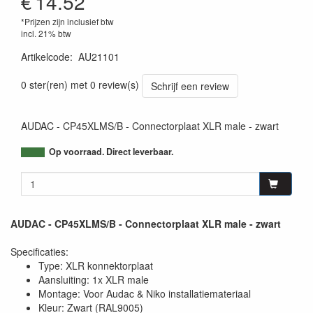
€
14.52
*Prijzen zijn inclusief btw
incl. 21% btw
Artikelcode
:
AU21101
5414795038769
0 ster(ren) met 0 review(s)
Schrijf een review
AUDAC - CP45XLMS/B - Connectorplaat XLR male - zwart
Op voorraad. Direct leverbaar.
AUDAC - CP45XLMS/B - Connectorplaat XLR male - zwart
Specificaties:
Type: XLR konnektorplaat
Aansluiting: 1x XLR male
Montage: Voor Audac & Niko installatiemateriaal
Kleur: Zwart (RAL9005)