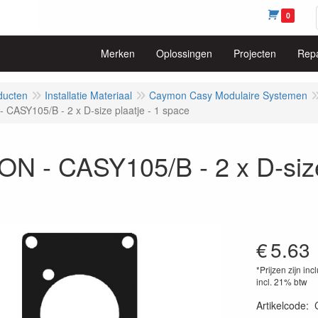
0
Merken
Oplossingen
Projecten
Repa
ducten
Installatie Materiaal
Caymon Casy Modulaire Systemen
CASY105/B - 2 x D-size plaatje - 1 space
 - CASY105/B - 2 x D-size 
€
5.63
*Prijzen zijn inc
incl. 21% btw
Artikelcode
: