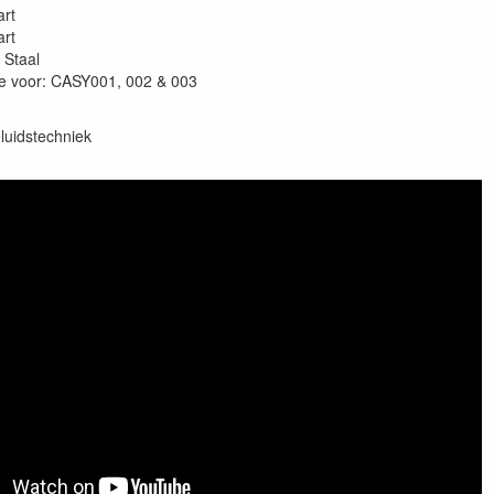
art
art
 Staal
e voor: CASY001, 002 & 003
luidstechniek