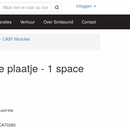
Inloggen
Zoeken
raties
Verhuur
Over Smitsound
Contact
CASY Modules
plaatje - 1 space
lusief btw
CA70280