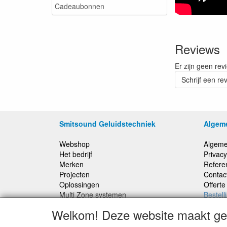
Cadeaubonnen
Reviews
Er zijn geen rev
Schrijf een re
Smitsound Geluidstechniek
Algem
Webshop
Algeme
Het bedrijf
Privacy
Merken
Refere
Projecten
Contac
Oplossingen
Offert
Multi Zone systemen
Bestell
100 Volt systemen
Welkom! Deze website maakt geb
Onderhoud en Reparaties