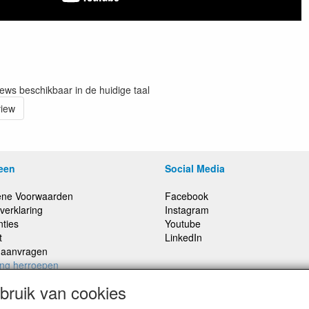
iews beschikbaar in de huidige taal
view
een
Social Media
ne Voorwaarden
Facebook
verklaring
Instagram
nties
Youtube
t
LinkedIn
e aanvragen
ing herroepen
ruik van cookies