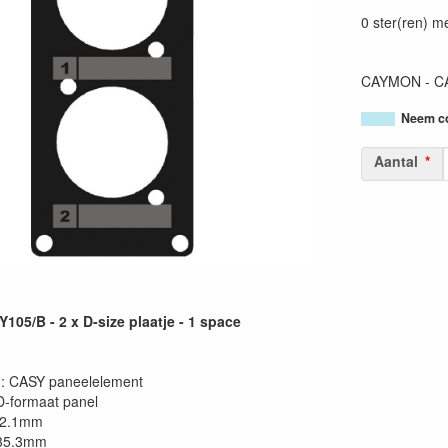
54147950375
0 ster(ren) m
CAYMON - CAS
Neem co
Aantal
05/B - 2 x D-size plaatje - 1 space
g: CASY paneelelement
D-formaat panel
82.1mm
 35.3mm