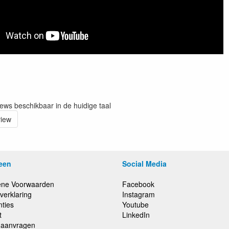
iews beschikbaar in de huidige taal
view
een
Social Media
ne Voorwaarden
Facebook
verklaring
Instagram
nties
Youtube
t
LinkedIn
e aanvragen