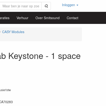
Inloggen
Zoeken
raties
Verhuur
Over Smitsound
Contact
CASY Modules
 Keystone - 1 space
lusief btw
CA70283