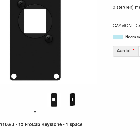
54147950382
0 ster(ren) m
CAYMON - CAS
Neem co
Aantal
106/B - 1x ProCab Keystone - 1 space