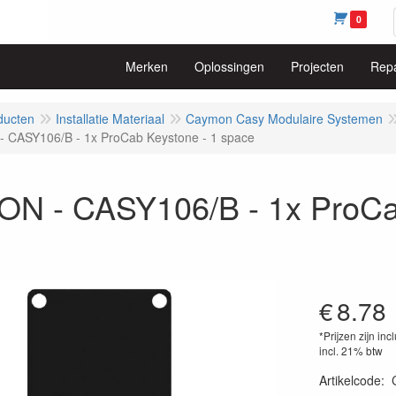
0
Merken
Oplossingen
Projecten
Repa
ducten
Installatie Materiaal
Caymon Casy Modulaire Systemen
 CASY106/B - 1x ProCab Keystone - 1 space
N - CASY106/B - 1x ProCab
€
8.78
*Prijzen zijn inc
incl. 21% btw
Artikelcode
: