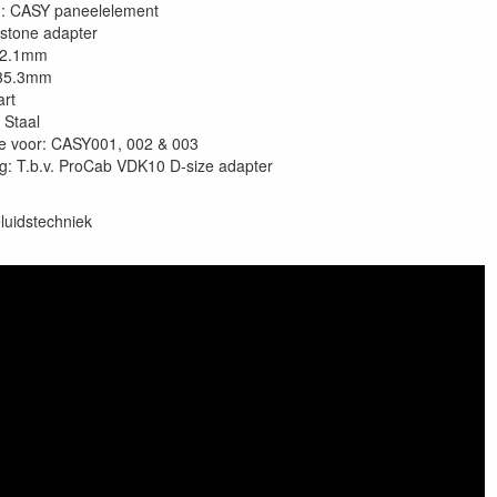
g: CASY paneelelement
stone adapter
82.1mm
 35.3mm
art
 Staal
e voor: CASY001, 002 & 003
: T.b.v. ProCab VDK10 D-size adapter
luidstechniek