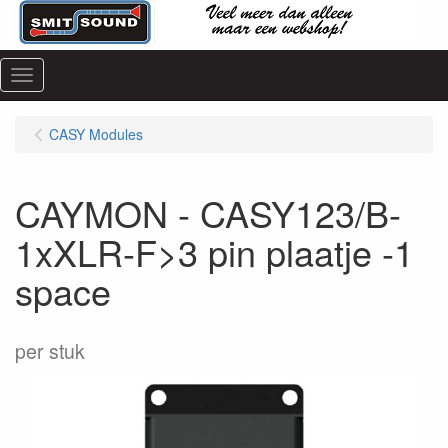
Menu
CASY Modules
CAYMON - CASY123/B-
1xXLR-F>3 pin plaatje -1
space
per stuk