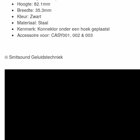
Hoogte: 82.1mm
Breedte: 35.3mm
Kleur: Zwart
Materiaal: Staal
Kenmerk: Konnektor onder een hoek geplaatst
Accessoire voor: CASY001, 002 & 003
© Smitsound Geluidstechniek