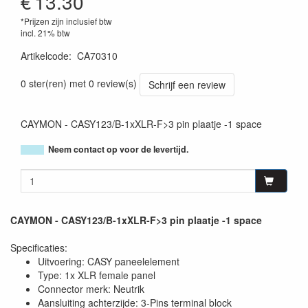
€
13.30
*Prijzen zijn inclusief btw
incl. 21% btw
Artikelcode
:
CA70310
5414795037588
0 ster(ren) met 0 review(s)
Schrijf een review
CAYMON - CASY123/B-1xXLR-F>3 pin plaatje -1 space
Neem contact op voor de levertijd.
CAYMON - CASY123/B-1xXLR-F>3 pin plaatje -1 space
Specificaties:
Uitvoering: CASY paneelelement
Type: 1x XLR female panel
Connector merk: Neutrik
Aansluiting achterzijde: 3-Pins terminal block