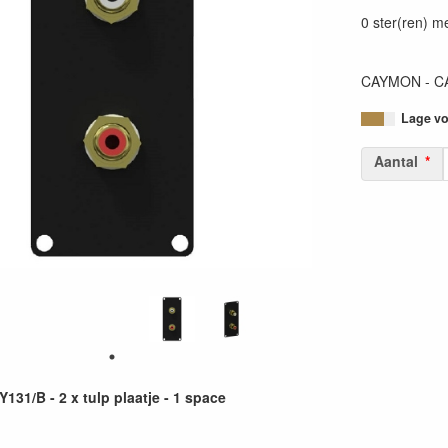
54147950376
0 ster(ren) m
CAYMON - CASY
Lage voo
Aantal
31/B - 2 x tulp plaatje - 1 space