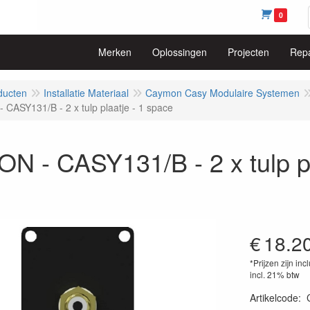
0
Merken
Oplossingen
Projecten
Repa
ducten
Installatie Materiaal
Caymon Casy Modulaire Systemen
CASY131/B - 2 x tulp plaatje - 1 space
 - CASY131/B - 2 x tulp pl
€
18.2
*Prijzen zijn inc
incl. 21% btw
Artikelcode
: