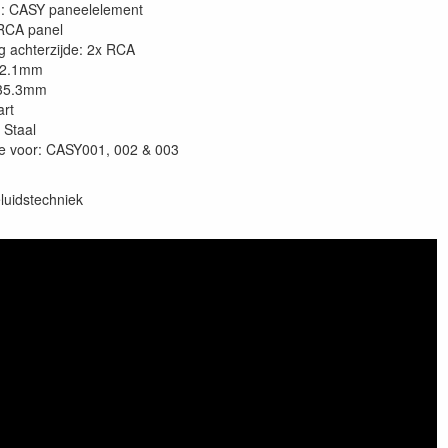
g: CASY paneelelement
RCA panel
ng achterzijde: 2x RCA
82.1mm
 35.3mm
art
 Staal
e voor: CASY001, 002 & 003
luidstechniek