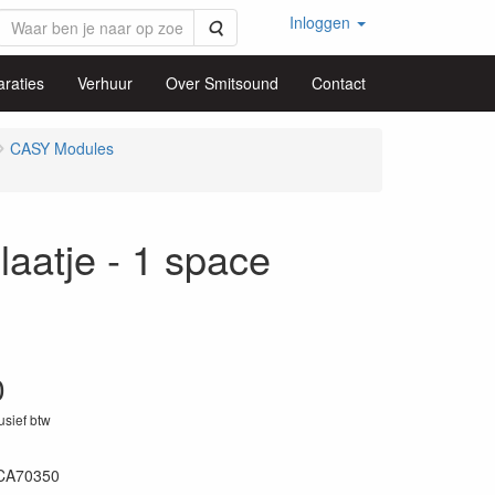
Inloggen
Zoeken
raties
Verhuur
Over Smitsound
Contact
CASY Modules
aatje - 1 space
0
lusief btw
CA70350