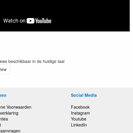
iews beschikbaar in de huidige taal
view
een
Social Media
ne Voorwaarden
Facebook
verklaring
Instagram
nties
Youtube
t
LinkedIn
e aanvragen