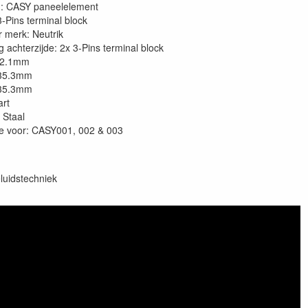
g: CASY paneelelement
3-Pins terminal block
 merk: Neutrik
g achterzijde: 2x 3-Pins terminal block
82.1mm
 35.3mm
 35.3mm
art
 Staal
e voor: CASY001, 002 & 003
luidstechniek