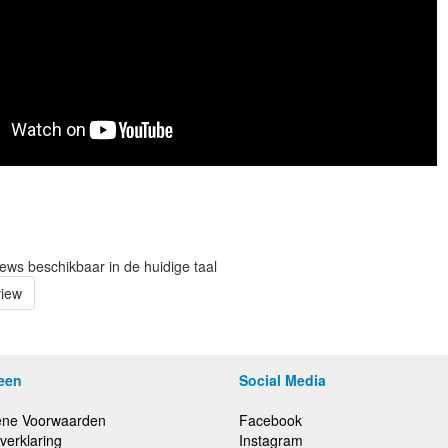
iews beschikbaar in de huidige taal
view
een
Social Media
ne Voorwaarden
Facebook
verklaring
Instagram