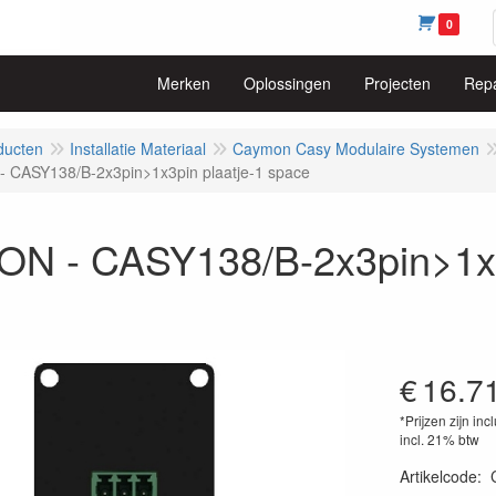
0
Merken
Oplossingen
Projecten
Repa
ducten
Installatie Materiaal
Caymon Casy Modulaire Systemen
 CASY138/B-2x3pin>1x3pin plaatje-1 space
N - CASY138/B-2x3pin>1x3p
€
16.7
*Prijzen zijn inc
incl. 21% btw
Artikelcode
: