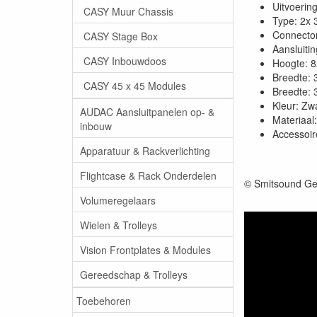
Uitvoerin
CASY Muur Chassis
Type: 2x 
Connector
CASY Stage Box
Aansluitin
CASY Inbouwdoos
Hoogte: 
Breedte:
CASY 45 x 45 Modules
Breedte:
Kleur: Zw
AUDAC Aansluitpanelen op- &
Materiaal:
inbouw
Accessoir
Apparatuur & Rackverlichting
Flightcase & Rack Onderdelen
© Smitsound Ge
Volumeregelaars
Wielen & Trolleys
Vision Frontplates & Modules
Gereedschap & Trolleys
Toebehoren