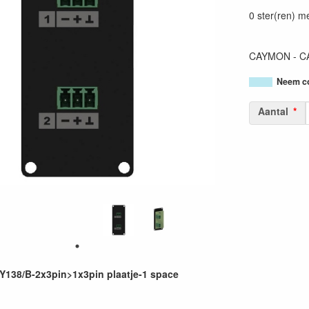
54147950376
0 ster(ren) m
CAYMON - CAS
Neem co
Aantal
138/B-2x3pin>1x3pin plaatje-1 space