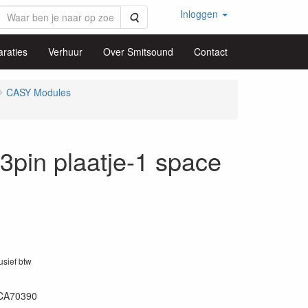
Inloggen
Zoeken
raties
Verhuur
Over Smitsound
Contact
CASY Modules
in plaatje-1 space
1
lusief btw
CA70390