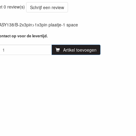
63
et 0 review(s)
Schrijf een review
Y138/B-2x3pin>1x3pin plaatje-1 space
ntact op voor de levertijd.
Artikel toevoegen