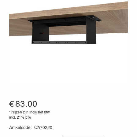
€
83.00
*Prijzen zijn inclusief btw
incl. 21% btw
Artikelcode
:
CA70220
5414795037496