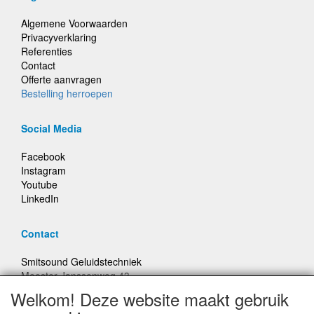
Algemene Voorwaarden
Privacyverklaring
Referenties
Contact
Offerte aanvragen
Bestelling herroepen
Social Media
Facebook
Instagram
Youtube
LinkedIn
Contact
Smitsound Geluidstechniek
Meester Janssenweg 43
5106 NA Dongen
Welkom! Deze website maakt gebruik
E-mail: info@smitsound.nl