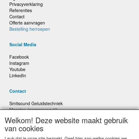
Privacyverklaring
Referenties
Contact
Offerte aanvragen
Bestelling herroepen
Social Media
Facebook
Instagram
Youtube
LinkedIn
Contact
Smitsound Geluidstechniek
Meester Janssenweg 43
5106 NA Dongen
Welkom! Deze website maakt gebruik
E-mail: info@smitsound.nl
van cookies
Telefoon: +31-(0)6-22256322
Leuk dat je onze site bezoekt. Geef hier aan welke cookies we