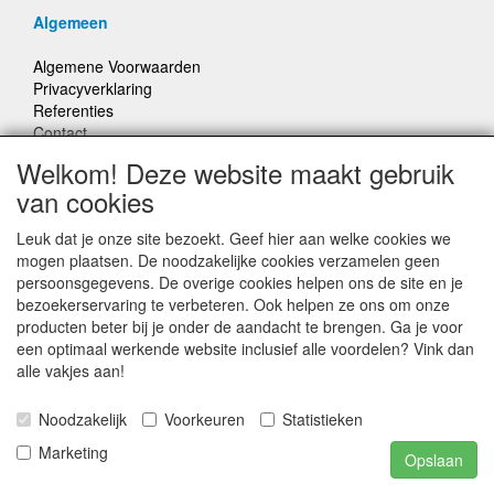
Algemeen
Algemene Voorwaarden
Privacyverklaring
Referenties
Contact
Offerte aanvragen
Welkom! Deze website maakt gebruik
Bestelling herroepen
van cookies
Social Media
Leuk dat je onze site bezoekt. Geef hier aan welke cookies we
mogen plaatsen. De noodzakelijke cookies verzamelen geen
Facebook
persoonsgegevens. De overige cookies helpen ons de site en je
Instagram
bezoekerservaring te verbeteren. Ook helpen ze ons om onze
Youtube
producten beter bij je onder de aandacht te brengen. Ga je voor
LinkedIn
een optimaal werkende website inclusief alle voordelen? Vink dan
alle vakjes aan!
Contact
Noodzakelijk
Voorkeuren
Statistieken
Smitsound Geluidstechniek
Marketing
Opslaan
Meester Janssenweg 43
5106 NA Dongen