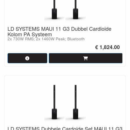
LD SYSTEMS MAUI 11 G3 Dubbel Cardioide
Kolom PA Systeem
2x 730W RMS; 2x 1460W Peak; Bluetooth
€ 1,824.00
LD SYSTEMS Dubbele Cardoide Set MAUI 11 G3