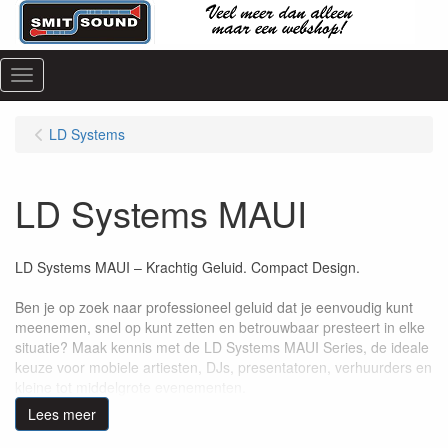
Menu
LD Systems
LD Systems MAUI
LD Systems MAUI – Krachtig Geluid. Compact Design.
Ben je op zoek naar professioneel geluid dat je eenvoudig kunt
meenemen, snel op kunt zetten en betrouwbaar presteert in elke
situatie? Maak kennis met de LD Systems MAUI Series, de ideale
keuze voor mobiele artiesten, DJs, presentatoren, verhuurders en
kleine tot middelgrote evenementen.
Lees meer
Wat maakt de LD Systems MAUI zo bijzonder?
Compact en lichtgewicht – Het unieke kolomontwerp maakt