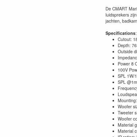
De CMART Marin
luidsprekers zi
jachten, badkam
Specifications
:
Cutout: 
Depth: 7
Outside 
Impedanc
Power 8 
100V Powe
SPL 1W/1
SPL @1m:
Frequency
Loudspea
Mounting:
Woofer si
Tweeter s
Woofer co
Material gr
Material 