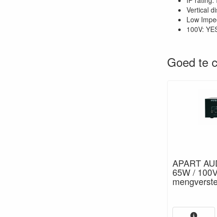
IP rating:
Vertical d
Low Impe
100V: YE
Goed te c
APART AUD
65W / 100
mengverste