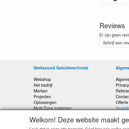
Reviews
Er zijn geen rev
Schrijf een re
Smitsound Geluidstechniek
Algem
Webshop
Algeme
Het bedrijf
Privacy
Merken
Refere
Projecten
Contac
Oplossingen
Offert
Multi Zone systemen
Bestell
100 Volt systemen
Welkom! Deze website maakt geb
Onderhoud en Reparaties