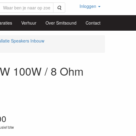
Inloggen
Zoeken
raties
Verhuur
Over Smitsound
Contact
allatie Speakers Inbouw
W 100W / 8 Ohm
00
lusief btw