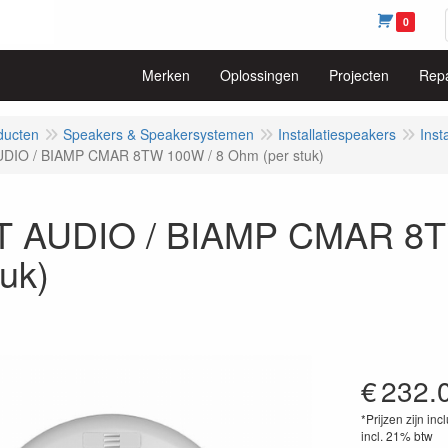
0
Merken
Oplossingen
Projecten
Repa
ducten
Speakers & Speakersystemen
Installatiespeakers
Inst
DIO / BIAMP CMAR 8TW 100W / 8 Ohm (per stuk)
 AUDIO / BIAMP CMAR 8T
tuk)
€
232.
*Prijzen zijn inc
incl. 21% btw