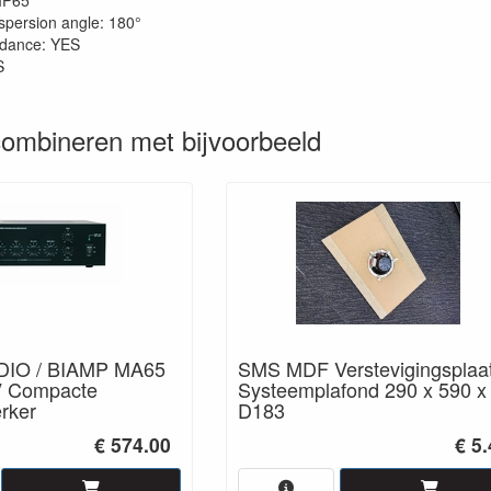
 IP65
ispersion angle: 180°
dance: YES
S
ombineren met bijvoorbeeld
IO / BIAMP MA65
SMS MDF Verstevigingsplaa
V Compacte
Systeemplafond 290 x 590 x
rker
D183
€ 574.00
€ 5