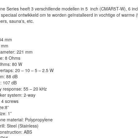
e Series heeft 3 verschillende modellen in 5 inch (CMAR5T-W), 6 
jn speciaal ontwikkeld om te worden geïnstalleerd in vochtige of warm
ers, sauna's, etc.
184 mm
6 mm
diameter: 221 mm
e: 8 Ohms
Ohms: 80 W
rtaps: 20 – 10 – 5 – 2.5 W
m: 88 dB
 107 dB
 response: 55 – 20 kHz
ker system: 2-way
 4 screws
ze:8”
ize: 1”
ne material: Polypropylene
ill: Steel (Stainless)
construction: ABS