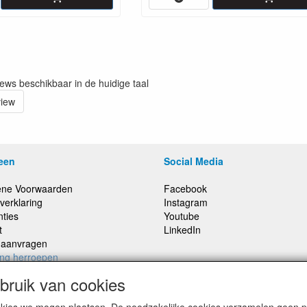
iews beschikbaar in de huidige taal
view
een
Social Media
ne Voorwaarden
Facebook
verklaring
Instagram
nties
Youtube
t
LinkedIn
e aanvragen
ing herroepen
ruik van cookies