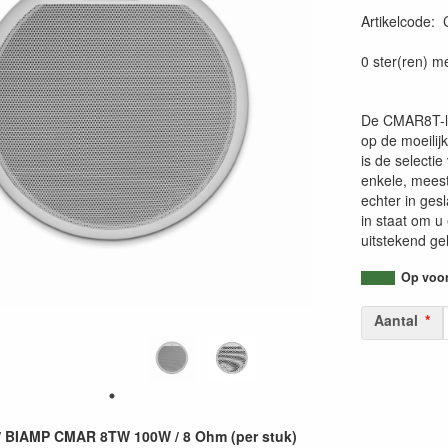
Artikelcode
:
0 ster(ren) m
De CMAR8T-lui
op de moeilij
is de selecti
enkele, meesta
echter in ges
in staat om u
uitstekend gel
Op voorr
Aantal
 BIAMP CMAR 8TW 100W / 8 Ohm (per stuk)