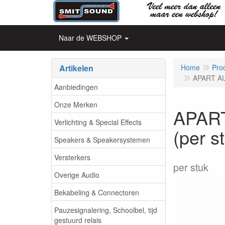
Naar de WEBSHOP
Artikelen
Home
Pro
APART AU
Aanbiedingen
Onze Merken
APART
Verlichting & Special Effects
(per s
Speakers & Speakersystemen
Versterkers
per stuk
Overige Audio
Bekabeling & Connectoren
Pauzesignalering, Schoolbel, tijd
gestuurd relais