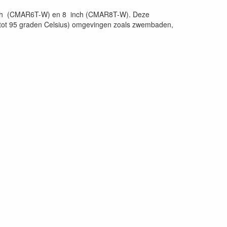
inch (CMAR6T-W) en 8 inch (CMAR8T-W). Deze
e (tot 95 graden Celsius) omgevingen zoals zwembaden,