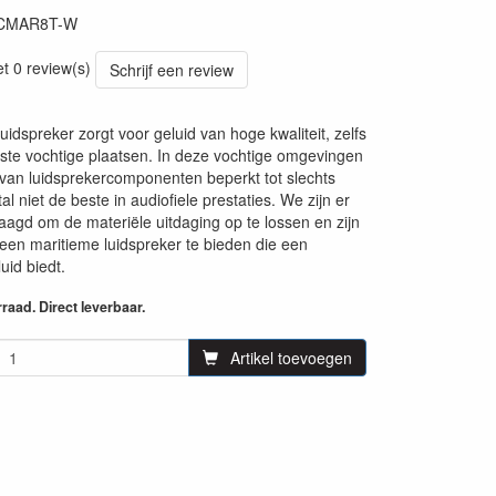
CMAR8T-W
et 0 review(s)
Schrijf een review
dspreker zorgt voor geluid van hoge kwaliteit, zelfs
kste vochtige plaatsen. In deze vochtige omgevingen
e van luidsprekercomponenten beperkt tot slechts
l niet de beste in audiofiele prestaties. We zijn er
laagd om de materiële uitdaging op te lossen en zijn
 een maritieme luidspreker te bieden die een
uid biedt.
aad. Direct leverbaar.
Artikel toevoegen