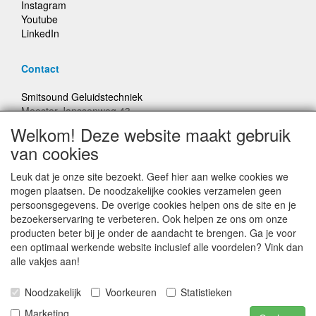
Instagram
Youtube
LinkedIn
Contact
Smitsound Geluidstechniek
Meester Janssenweg 43
5106 NA Dongen
Welkom! Deze website maakt gebruik
E-mail: info@smitsound.nl
van cookies
Telefoon: +31-(0)6-22256322
Leuk dat je onze site bezoekt. Geef hier aan welke cookies we
Bestellingen binnen Nederland, ongeacht gewicht, verstuurd
mogen plaatsen. De noodzakelijke cookies verzamelen geen
voor € 6,95
persoonsgegevens. De overige cookies helpen ons de site en je
bezoekerservaring te verbeteren. Ook helpen ze ons om onze
producten beter bij je onder de aandacht te brengen. Ga je voor
Prijzen inclusief 21% BTW, tenzij anders vermeldt
een optimaal werkende website inclusief alle voordelen? Vink dan
alle vakjes aan!
Prijswijzigingen en typefouten voorbehouden
Noodzakelijk
Voorkeuren
Statistieken
© Smitsound Geluidstechniek 2024, alle rechten
Marketing