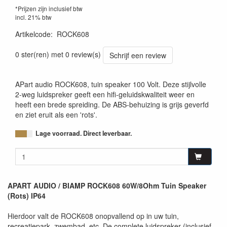
*Prijzen zijn inclusief btw
incl. 21% btw
Artikelcode
:
ROCK608
0 ster(ren) met 0 review(s)
Schrijf een review
APart audio ROCK608, tuin speaker 100 Volt. Deze stijlvolle
2-weg luidspreker geeft een hifi-geluidskwaliteit weer en
heeft een brede spreiding. De ABS-behuizing is grijs geverfd
en ziet eruit als een 'rots'.
Lage voorraad. Direct leverbaar.
APART AUDIO / BIAMP ROCK608 60W/8Ohm Tuin Speaker
(Rots) IP64
Hierdoor valt de ROCK608 onopvallend op in uw tuin,
recreatiepark, zwembad, etc. De complete luidspreker (inclusief