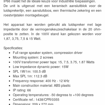
IP66 maakt het de ideale keuze voor industriële toepassingen.
De unit is uitgerust met een keramisch aansluitblok voor de
luidsprekerlijn, een aansluitdoos, een thermische zekering en een
roestvrijstalen montagebeugel.
Het apparaat kan worden gebruikt als luidspreker met lage
impedantie door de vermogenskeuzeschakelaar in de 20 ohm-
positie te zetten. In de 100V stand kan gekozen worden voor
1,87, 3,75, 7,5 & 15 Watt.
Specificaties:
Full range speaker system, compression driver
Mounting system: 2 screws
100V transformer power taps: 15, 7.5, 3.75, 1.87 Watts
Low impedance dynamic power: 15W
SPL 1W/1m: 100.5 dB
Max SPL 1m: 112.3 dB
Frequency response: 400 Hz - 12 kHz
Main construction material: ABS plastic
IP rating: 66
Operating temperatures: -50 degress to +100 degrees
Certificate ref.: 1438/CPR/0355
Dimensions: 209 x 272 mm