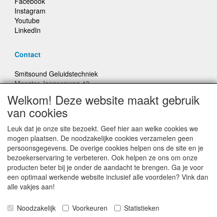
Facebook
Instagram
Youtube
LinkedIn
Contact
Smitsound Geluidstechniek
Meester Janssenweg 43
5106 NA Dongen
Welkom! Deze website maakt gebruik
E-mail: info@smitsound.nl
van cookies
Telefoon: +31-(0)6-22256322
Leuk dat je onze site bezoekt. Geef hier aan welke cookies we
Bestellingen binnen Nederland, ongeacht gewicht, verstuurd
mogen plaatsen. De noodzakelijke cookies verzamelen geen
voor € 6,95
persoonsgegevens. De overige cookies helpen ons de site en je
bezoekerservaring te verbeteren. Ook helpen ze ons om onze
producten beter bij je onder de aandacht te brengen. Ga je voor
Prijzen inclusief 21% BTW, tenzij anders vermeldt
een optimaal werkende website inclusief alle voordelen? Vink dan
alle vakjes aan!
Prijswijzigingen en typefouten voorbehouden
Noodzakelijk
Voorkeuren
Statistieken