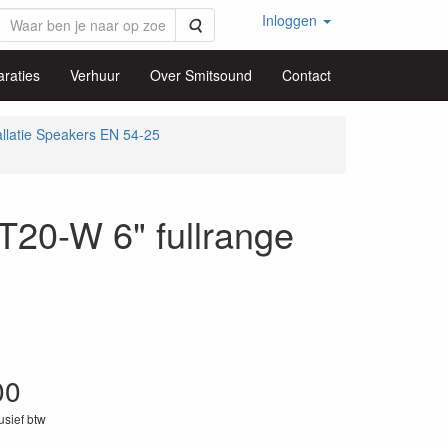
Inloggen
Zoeken
raties
Verhuur
Over Smitsound
Contact
allatie Speakers EN 54-25
0-W 6" fullrange
00
lusief btw