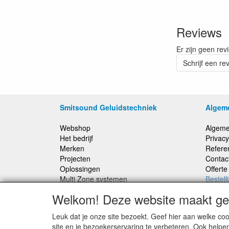
Reviews
Er zijn geen rev
Schrijf een re
Smitsound Geluidstechniek
Algem
Webshop
Algeme
Het bedrijf
Privacy
Merken
Refere
Projecten
Contac
Oplossingen
Offert
Multi Zone systemen
Bestell
100 Volt systemen
Welkom! Deze website maakt geb
Onderhoud en Reparaties
Leuk dat je onze site bezoekt. Geef hier aan welke 
Bestellingen binnen Nederland, ongeacht gewicht
site en je bezoekerservaring te verbeteren. Ook helpe