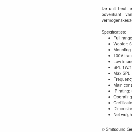
De unit heeft 
bovenkant va
vermogenskeuzes
Specificaties:
Full rang
Woofer: 6
Mounting 
100V tran
Low impe
SPL 1W/1
Max SPL 
Frequency
Main cons
IP rating:
Operating
Certifica
Dimensio
Net weigh
© Smitsound Ge