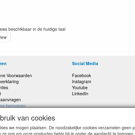
iews beschikbaar in de huidige taal
view
een
Social Media
ne Voorwaarden
Facebook
verklaring
Instagram
nties
Youtube
t
LinkedIn
e aanvragen
ing herroepen
ruik van cookies
cookies we mogen plaatsen. De noodzakelijke cookies verzamelen geen
,
Prijzen inclusief 21% BTW, tenzij anders vermeldt
n ze ons om onze producten beter bij je onder de aandacht te brengen.