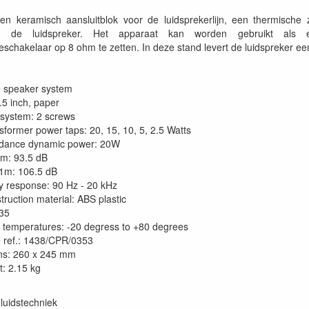
een keramisch aansluitblok voor de luidsprekerlijn, een thermisc
n de luidspreker. Het apparaat kan worden gebruikt als 
chakelaar op 8 ohm te zetten. In deze stand levert de luidspreker e
e speaker system
.5 inch, paper
system: 2 screws
sformer power taps: 20, 15, 10, 5, 2.5 Watts
dance dynamic power: 20W
m: 93.5 dB
1m: 106.5 dB
 response: 90 Hz - 20 kHz
truction material: ABS plastic
 35
 temperatures: -20 degress to +80 degrees
te ref.: 1438/CPR/0353
ns: 260 x 245 mm
t: 2.15 kg
luidstechniek