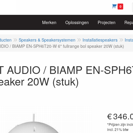
0
Merken
Oplossingen
Projecten
Repa
ducten
Speakers & Speakersystemen
Installatiespeakers
Inst
IO / BIAMP EN-SPH6T20-W 6" fullrange bol speaker 20W (stuk)
 AUDIO / BIAMP EN-SPH6T2
eaker 20W (stuk)
€
346.
*Prijzen zijn inc
incl. 21% btw