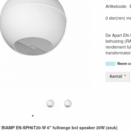
Artikelcode
:
0 ster(ren) m
De Apart EN-
behuizing (RA
rendement ful
transformator
Neem co
Aantal
 BIAMP EN-SPH6T20-W 6" fullrange bol speaker 20W (stuk)