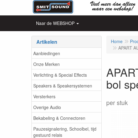
Naar de WEBSHOP
Artikelen
Home
Pro
APART AUD
Aanbiedingen
Onze Merken
APART
Verlichting & Special Effects
bol sp
Speakers & Speakersystemen
Versterkers
per stuk
Overige Audio
Bekabeling & Connectoren
Pauzesignalering, Schoolbel, tijd
gestuurd relais