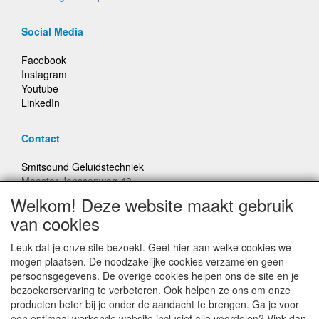
Social Media
Facebook
Instagram
Youtube
LinkedIn
Contact
Smitsound Geluidstechniek
Meester Janssenweg 43
5106 NA Dongen
Welkom! Deze website maakt gebruik
E-mail: info@smitsound.nl
van cookies
Telefoon: +31-(0)6-22256322
Leuk dat je onze site bezoekt. Geef hier aan welke cookies we
Bestellingen binnen Nederland, ongeacht gewicht, verstuurd
mogen plaatsen. De noodzakelijke cookies verzamelen geen
voor € 6,95
persoonsgegevens. De overige cookies helpen ons de site en je
bezoekerservaring te verbeteren. Ook helpen ze ons om onze
producten beter bij je onder de aandacht te brengen. Ga je voor
Prijzen inclusief 21% BTW, tenzij anders vermeldt
een optimaal werkende website inclusief alle voordelen? Vink dan