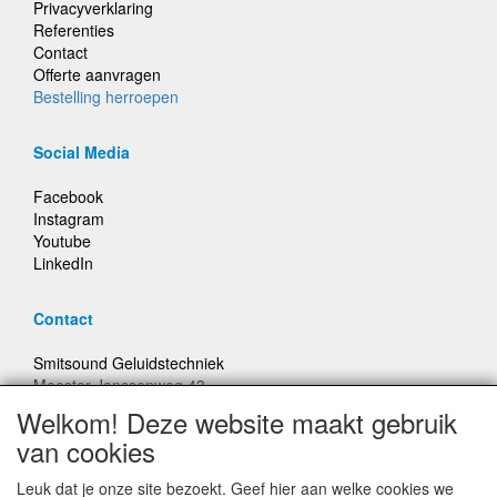
Privacyverklaring
Referenties
Contact
Offerte aanvragen
Bestelling herroepen
Social Media
Facebook
Instagram
Youtube
LinkedIn
Contact
Smitsound Geluidstechniek
Meester Janssenweg 43
5106 NA Dongen
Welkom! Deze website maakt gebruik
E-mail: info@smitsound.nl
van cookies
Telefoon: +31-(0)6-22256322
Leuk dat je onze site bezoekt. Geef hier aan welke cookies we