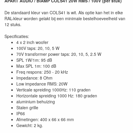
APART AUDIO / BIAMP COLS41 20W RMS / 100V (per stuk)
De standaard kleur van COLS41 is wit. Als optie kan het in elke
RAL-kleur worden gelakt bij een minimale bestelhoeveelheid van
12 stuks.
Specificaties:
4 x 2 inch woofer
100V taps: 20, 10, 5 W
70V transformer power taps: 20, 10, 5, 2.5 W
SPL 1W/1m: 95 dB
Max SPL 1m: 100 dB
Freq respons: 250 - 20 kHz
Impedance: 8 Ohm
Low impedance RMS: 20W
Verticale spreiding 1000Hz: 110 graden
Horizontale spreiding 1000 Hz: 180 graden
aluminium behuizing
Stalen grille
IP66
Afmetingen: 400 x 66 x 66 mm
Gewicht: 2 kg.