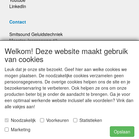
LinkedIn
Contact
Smitsound Geluidstechniek
Meester Janssenweg 43
5106 NA Dongen
Welkom! Deze website maakt gebruik
E-mail: info@smitsound.nl
van cookies
Telefoon: +31-(0)6-22256322
Leuk dat je onze site bezoekt. Geef hier aan welke cookies we
Bestellingen binnen Nederland, ongeacht gewicht, verstuurd
mogen plaatsen. De noodzakelijke cookies verzamelen geen
voor € 6,95
persoonsgegevens. De overige cookies helpen ons de site en je
bezoekerservaring te verbeteren. Ook helpen ze ons om onze
producten beter bij je onder de aandacht te brengen. Ga je voor
Prijzen inclusief 21% BTW, tenzij anders vermeldt
een optimaal werkende website inclusief alle voordelen? Vink dan
alle vakjes aan!
Prijswijzigingen en typefouten voorbehouden
Noodzakelijk
Voorkeuren
Statistieken
© Smitsound Geluidstechniek 2024, alle rechten
Marketing
Opslaan
voorbehouden