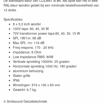
De standaard kleur van COLW81 is wit. Als optie kan het in elke
RAL-kleur worden gelakt bij een minimale bestelhoeveelheid van
12 stuks.
Specificaties:
8 x 3,3 inch woofer
100V taps: 80, 40, 30 W
70V transformer power taps:80, 40, 30, 15 W
SPL 1W/1m: 98 dB
Max SPL 1m: 116 dB
Freq respons: 170 - 20 kHz
Impedance: 8 Ohm
Low impedance RMS: 80W
Verticale spreiding 1000Hz: 25 graden
Horizontale spreiding 1000 Hz: 180 graden
aluminium behuizing
Stalen grille
IP66
Afmetingen: 974 x 100 x 83 mm
Gewicht: 6.7 kg.
© Smitsound Geluidstechniek