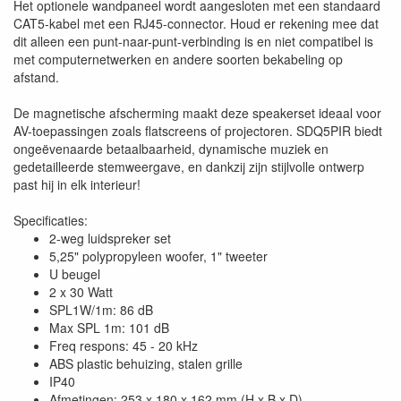
Het optionele wandpaneel wordt aangesloten met een standaard
CAT5-kabel met een RJ45-connector. Houd er rekening mee dat
dit alleen een punt-naar-punt-verbinding is en niet compatibel is
met computernetwerken en andere soorten bekabeling op
afstand.
De magnetische afscherming maakt deze speakerset ideaal voor
AV-toepassingen zoals flatscreens of projectoren. SDQ5PIR biedt
ongeëvenaarde betaalbaarheid, dynamische muziek en
gedetailleerde stemweergave, en dankzij zijn stijlvolle ontwerp
past hij in elk interieur!
Specificaties:
2-weg luidspreker set
5,25" polypropyleen woofer, 1" tweeter
U beugel
2 x 30 Watt
SPL1W/1m: 86 dB
Max SPL 1m: 101 dB
Freq respons: 45 - 20 kHz
ABS plastic behuizing, stalen grille
IP40
Afmetingen: 253 x 180 x 162 mm (H x B x D)