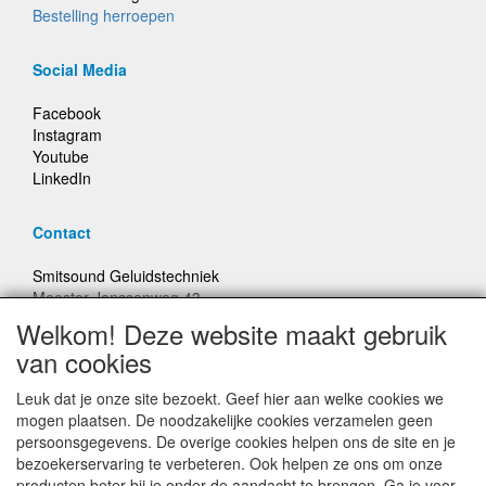
Bestelling herroepen
Social Media
Facebook
Instagram
Youtube
LinkedIn
Contact
Smitsound Geluidstechniek
Meester Janssenweg 43
5106 NA Dongen
Welkom! Deze website maakt gebruik
E-mail: info@smitsound.nl
van cookies
Telefoon: +31-(0)6-22256322
Leuk dat je onze site bezoekt. Geef hier aan welke cookies we
Bestellingen binnen Nederland, ongeacht gewicht, verstuurd
mogen plaatsen. De noodzakelijke cookies verzamelen geen
voor € 6,95
persoonsgegevens. De overige cookies helpen ons de site en je
bezoekerservaring te verbeteren. Ook helpen ze ons om onze
producten beter bij je onder de aandacht te brengen. Ga je voor