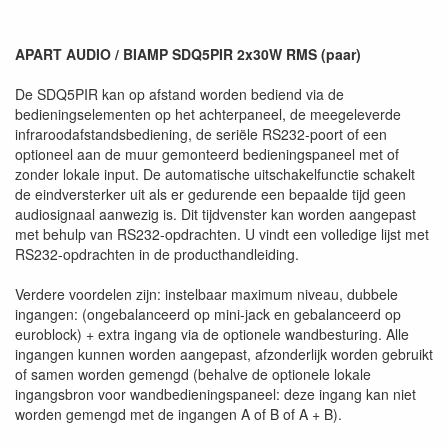
APART AUDIO / BIAMP SDQ5PIR 2x30W RMS (paar)
De SDQ5PIR kan op afstand worden bediend via de
bedieningselementen op het achterpaneel, de meegeleverde
infraroodafstandsbediening, de seriële RS232-poort of een
optioneel aan de muur gemonteerd bedieningspaneel met of
zonder lokale input. De automatische uitschakelfunctie schakelt
de eindversterker uit als er gedurende een bepaalde tijd geen
audiosignaal aanwezig is. Dit tijdvenster kan worden aangepast
met behulp van RS232-opdrachten. U vindt een volledige lijst met
RS232-opdrachten in de producthandleiding.
Verdere voordelen zijn: instelbaar maximum niveau, dubbele
ingangen: (ongebalanceerd op mini-jack en gebalanceerd op
euroblock) + extra ingang via de optionele wandbesturing. Alle
ingangen kunnen worden aangepast, afzonderlijk worden gebruikt
of samen worden gemengd (behalve de optionele lokale
ingangsbron voor wandbedieningspaneel: deze ingang kan niet
worden gemengd met de ingangen A of B of A + B).