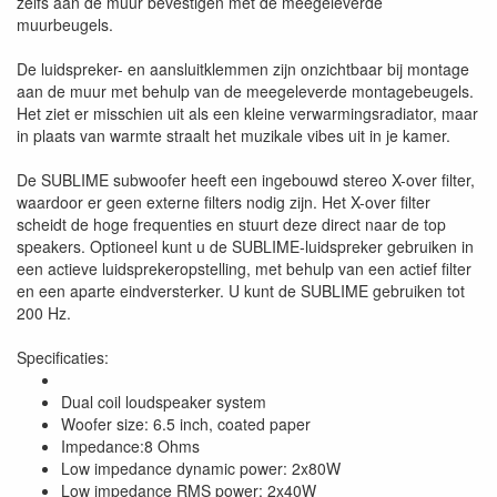
zelfs aan de muur bevestigen met de meegeleverde
muurbeugels.
De luidspreker- en aansluitklemmen zijn onzichtbaar bij montage
aan de muur met behulp van de meegeleverde montagebeugels.
Het ziet er misschien uit als een kleine verwarmingsradiator, maar
in plaats van warmte straalt het muzikale vibes uit in je kamer.
De SUBLIME subwoofer heeft een ingebouwd stereo X-over filter,
waardoor er geen externe filters nodig zijn. Het X-over filter
scheidt de hoge frequenties en stuurt deze direct naar de top
speakers. Optioneel kunt u de SUBLIME-luidspreker gebruiken in
een actieve luidsprekeropstelling, met behulp van een actief filter
en een aparte eindversterker. U kunt de SUBLIME gebruiken tot
200 Hz.
Specificaties:
Dual coil loudspeaker system
Woofer size: 6.5 inch, coated paper
Impedance:8 Ohms
Low impedance dynamic power: 2x80W
Low impedance RMS power: 2x40W