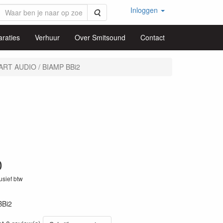
Inloggen
Zoeken
raties
Verhuur
Over Smitsound
Contact
ART AUDIO / BIAMP BBi2
0
lusief btw
BBi2