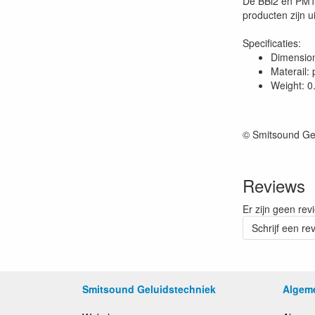
De BBi2 en PM11
producten zijn u
Specificaties:
Dimensio
Materail: 
Weight: 0
© Smitsound Ge
Reviews
Er zijn geen rev
Schrijf een re
Smitsound Geluidstechniek
Algem