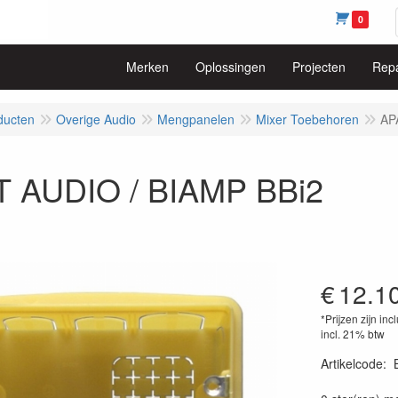
0
Merken
Oplossingen
Projecten
Repa
ducten
Overige Audio
Mengpanelen
Mixer Toebehoren
AP
 AUDIO / BIAMP BBi2
€
12.1
*Prijzen zijn inc
incl. 21% btw
Artikelcode
: