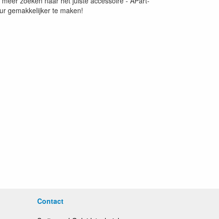
meer zoeken naar het juiste accessoire - APart-
eur gemakkelijker te maken!
Contact