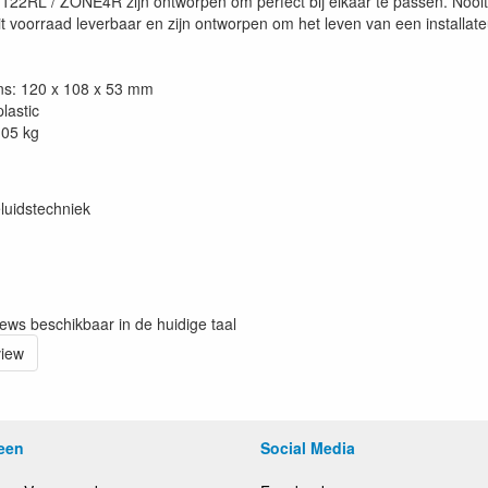
22RL / ZONE4R zijn ontworpen om perfect bij elkaar te passen. Nooit 
it voorraad leverbaar en zijn ontworpen om het leven van een installat
ns: 120 x 108 x 53 mm
plastic
.05 kg
luidstechniek
iews beschikbaar in de huidige taal
view
een
Social Media