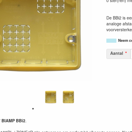
0 ster(ren) m
De BBi2 is e
analoge afst
voorversterke
Neem co
Aantal
 BIAMP BBi2
.