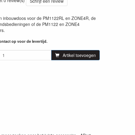
et 0 review(s)
Schrijf een review
en inbouwdoos voor de PM1122RL en ZONE4R, de
andsbedieningen of de PM1122 en ZONE4
rs.
ntact op voor de levertijd.
Artikel toevoegen