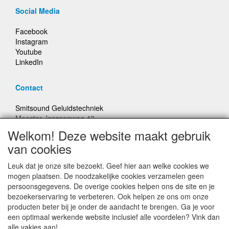
Social Media
Facebook
Instagram
Youtube
LinkedIn
Contact
Smitsound Geluidstechniek
Meester Janssenweg 43
5106 NA Dongen
Welkom! Deze website maakt gebruik
E-mail: info@smitsound.nl
van cookies
Telefoon: +31-(0)6-22256322
Leuk dat je onze site bezoekt. Geef hier aan welke cookies we
Bestellingen binnen Nederland, ongeacht gewicht, verstuurd
mogen plaatsen. De noodzakelijke cookies verzamelen geen
voor € 6,95
persoonsgegevens. De overige cookies helpen ons de site en je
bezoekerservaring te verbeteren. Ook helpen ze ons om onze
producten beter bij je onder de aandacht te brengen. Ga je voor
Prijzen inclusief 21% BTW, tenzij anders vermeldt
een optimaal werkende website inclusief alle voordelen? Vink dan
alle vakjes aan!