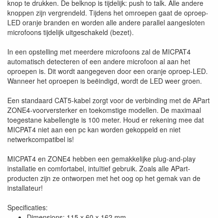
knop te drukken. De belknop is tijdelijk: push to talk. Alle andere
knoppen zijn vergrendeld. Tijdens het omroepen gaat de oproep-
LED oranje branden en worden alle andere parallel aangesloten
microfoons tijdelijk uitgeschakeld (bezet).
In een opstelling met meerdere microfoons zal de MICPAT4
automatisch detecteren of een andere microfoon al aan het
oproepen is. Dit wordt aangegeven door een oranje oproep-LED.
Wanneer het oproepen is beëindigd, wordt de LED weer groen.
Een standaard CAT5-kabel zorgt voor de verbinding met de APart
ZONE4-voorversterker en toekomstige modellen. De maximaal
toegestane kabellengte is 100 meter. Houd er rekening mee dat
MICPAT4 niet aan een pc kan worden gekoppeld en niet
netwerkcompatibel is!
MICPAT4 en ZONE4 hebben een gemakkelijke plug-and-play
installatie en comfortabel, intuïtief gebruik. Zoals alle APart-
producten zijn ze ontworpen met het oog op het gemak van de
installateur!
Specificaties:
Dimensions: 115 x 60 x 162 mm