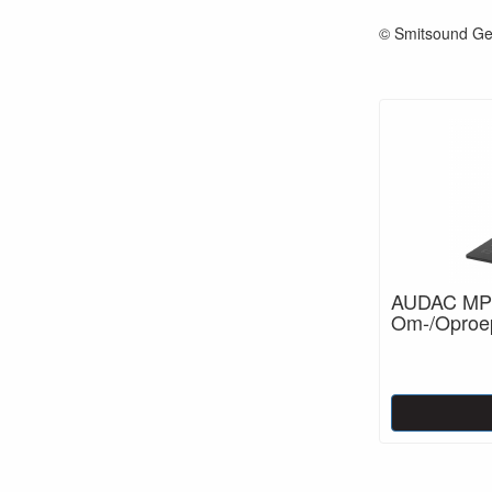
© Smitsound Ge
AUDAC MPX
Om-/Oproep