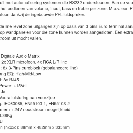
iteit met automatisering systemen die RS232 ondersteunen. Aan de voo
 het bedienen van volume, input, bass en treble per zone. M.b.v. een 
efoon dankzij de ingebouwde PFL-luidspreker.
e line-level zone uitgangen zijn op basis van 3-pins Euro-terminal aa
rop wandpanelen voor die zone kunnen worden aangesloten. Een extra 
troom uit mocht vallen.
 Digitale Audio Matrix
 2x XLR microfoon, 4x RCA L/R line
: 8x 3-Pins euroblock (gebalanceerd line)
ang EQ: High/Mid/Low
t: 8x RJ45
Power: +15Volt
 Ja
Voorafluistering aan voorzijde
g: IEC60065, EN55103-1, EN55103-2
Intern + 24V noodstroom mogelijkheid
6.38Kg
2U
en (hxbxd): 88mm x 482mm x 335mm