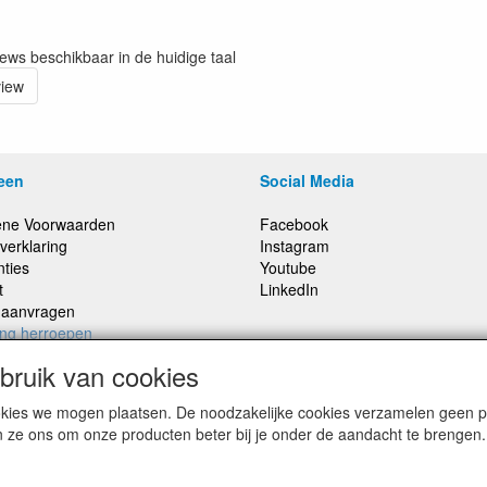
iews beschikbaar in de huidige taal
view
een
Social Media
ne Voorwaarden
Facebook
verklaring
Instagram
nties
Youtube
t
LinkedIn
e aanvragen
ing herroepen
ruik van cookies
cookies we mogen plaatsen. De noodzakelijke cookies verzamelen geen
,
Prijzen inclusief 21% BTW, tenzij anders vermeldt
n ze ons om onze producten beter bij je onder de aandacht te brengen.