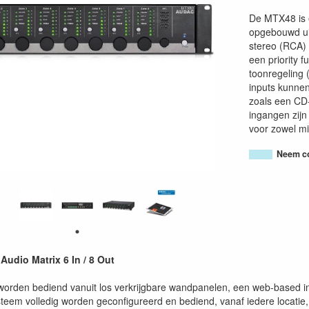
De MTX48 is e
opgebouwd uit
stereo (RCA) 
een priority 
toonregeling 
inputs kunnen
zoals een CD-
ingangen zijn
voor zowel mic
Neem co
dio Matrix 6 In / 8 Out
rden bediend vanuit los verkrijgbare wandpanelen, een web-based in
teem volledig worden geconfigureerd en bediend, vanaf iedere locatie