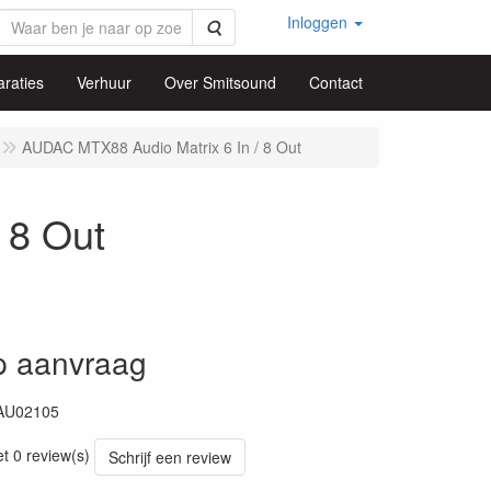
Inloggen
Zoeken
raties
Verhuur
Over Smitsound
Contact
AUDAC MTX88 Audio Matrix 6 In / 8 Out
 8 Out
op aanvraag
AU02105
06
et 0 review(s)
Schrijf een review