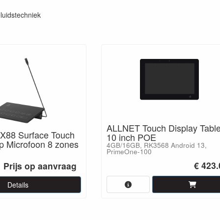
luidstechniek
ALLNET Touch Display Table
88 Surface Touch
10 inch POE
 Microfoon 8 zones
4GB/16GB, RK3568 Android 13,
PrimeOne-100
€ 423.
Prijs op aanvraag
Details