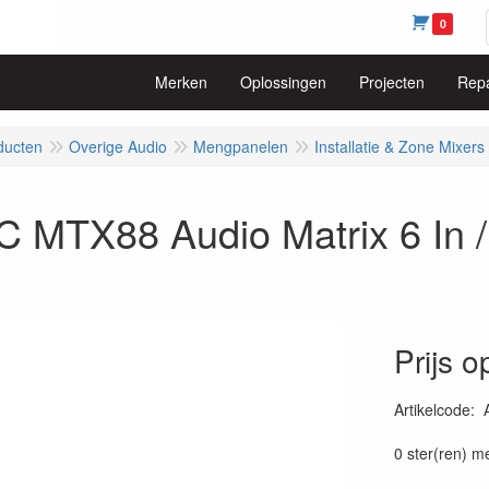
0
Merken
Oplossingen
Projecten
Repa
ducten
Overige Audio
Mengpanelen
Installatie & Zone Mixers
 MTX88 Audio Matrix 6 In /
Prijs 
Artikelcode
:
54147950289
0 ster(ren) m