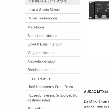
Installatie & Zone Mixers
Live & Studio Mixers
Mixer Toebehoren
Microfoons
Sport-instructiesets
Loket & Balie Intercom
Vergadersystemen
Afspeelapparatuur
Randapparatuur
In-ear systemen
Hoofdtelefoons & Silent Disco
AUDAC MTX88 Au
Pauzesignalering, Schoolbel, tijd
gestuurd relais
De MTX48 kan wo
app kan een sys
Ringleiding