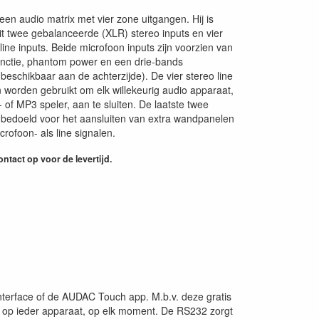
en audio matrix met vier zone uitgangen. Hij is
 twee gebalanceerde (XLR) stereo inputs en vier
line inputs. Beide microfoon inputs zijn voorzien van
functie, phantom power en een drie-bands
(beschikbaar aan de achterzijde). De vier stereo line
 worden gebruikt om elk willekeurig audio apparaat,
 of MP3 speler, aan te sluiten. De laatste twee
 bedoeld voor het aansluiten van extra wandpanelen
rofoon- als line signalen.
ntact op voor de levertijd.
terface of de AUDAC Touch app. M.b.v. deze gratis
, op ieder apparaat, op elk moment. De RS232 zorgt