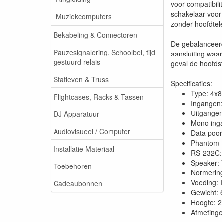
voor compatibil
schakelaar voor
Muziekcomputers
zonder hoofdtel
Bekabeling & Connectoren
De gebalanceerd
Pauzesignalering, Schoolbel, tijd
aansluiting waa
gestuurd relais
geval de hoofds
Statieven & Truss
Specificaties:
Type: 4x8
Flightcases, Racks & Tassen
Ingangen:
Uitgangen
DJ Apparatuur
Mono ing
Audiovisueel / Computer
Data poor
Phantom 
Installatie Materiaal
RS-232C:
Speaker: 
Toebehoren
Normerin
Voeding: 
Cadeaubonnen
Gewicht: 
Hoogte: 
Afmeting