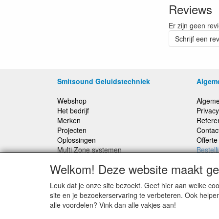
Reviews
Er zijn geen rev
Schrijf een re
Smitsound Geluidstechniek
Algem
Webshop
Algeme
Het bedrijf
Privacy
Merken
Refere
Projecten
Contac
Oplossingen
Offert
Multi Zone systemen
Bestell
100 Volt systemen
Welkom! Deze website maakt geb
Onderhoud en Reparaties
Leuk dat je onze site bezoekt. Geef hier aan welke 
Bestellingen binnen Nederland, ongeacht gewicht
site en je bezoekerservaring te verbeteren. Ook helpe
verstuurd voor € 6,95
alle voordelen? Vink dan alle vakjes aan!