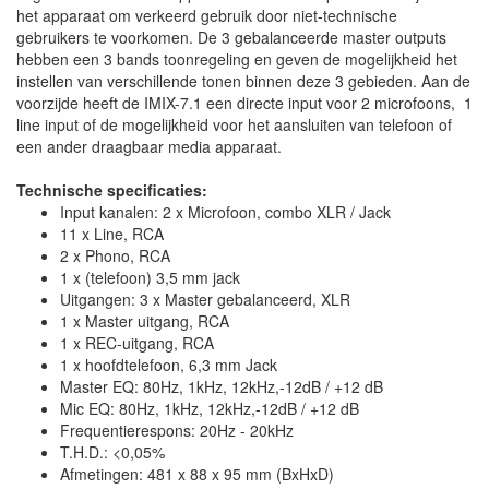
het apparaat om verkeerd gebruik door niet-technische
gebruikers te voorkomen. De 3 gebalanceerde master outputs
hebben een 3 bands toonregeling en geven de mogelijkheid het
instellen van verschillende tonen binnen deze 3 gebieden. Aan de
voorzijde heeft de IMIX-7.1 een directe input voor 2 microfoons, 1
line input of de mogelijkheid voor het aansluiten van telefoon of
een ander draagbaar media apparaat.
Technische specificaties:
Input kanalen: 2 x Microfoon, combo XLR / Jack
11 x Line, RCA
2 x Phono, RCA
1 x (telefoon) 3,5 mm jack
Uitgangen: 3 x Master gebalanceerd, XLR
1 x Master uitgang, RCA
1 x REC-uitgang, RCA
1 x hoofdtelefoon, 6,3 mm Jack
Master EQ: 80Hz, 1kHz, 12kHz,-12dB / +12 dB
Mic EQ: 80Hz, 1kHz, 12kHz,-12dB / +12 dB
Frequentierespons: 20Hz - 20kHz
T.H.D.: <0,05%
Afmetingen: 481 x 88 x 95 mm (BxHxD)