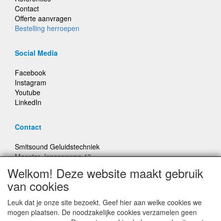
Contact
Offerte aanvragen
Bestelling herroepen
Social Media
Facebook
Instagram
Youtube
LinkedIn
Contact
Smitsound Geluidstechniek
Meester Janssenweg 43
5106 NA Dongen
Welkom! Deze website maakt gebruik
E-mail: info@smitsound.nl
van cookies
Telefoon: +31-(0)6-22256322
Leuk dat je onze site bezoekt. Geef hier aan welke cookies we
Bestellingen binnen Nederland, ongeacht gewicht, verstuurd
mogen plaatsen. De noodzakelijke cookies verzamelen geen
voor € 6,95