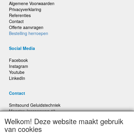
Algemene Voorwaarden
Privacyverklaring
Referenties
Contact
Offerte aanvragen
Bestelling herroepen
Social Media
Facebook
Instagram
Youtube
LinkedIn
Contact
Smitsound Geluidstechniek
Meester Janssenweg 43
5106 NA Dongen
Welkom! Deze website maakt gebruik
E-mail: info@smitsound.nl
van cookies
Telefoon: +31-(0)6-22256322