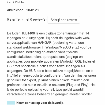
incl. 21% btw
Artikelcode
:
10-01280
8435071310222
0 ster(ren) met 0 review(s)
Schrijf een review
De Ecler HUB1408 is een digitale zonemanager met 14
ingangen en 8 uitgangen. Hij heeft de ingebouwde web-
serverapplicatie van HANGAR (bediening vanaf een
standaard webbrowser in Windows/MacOS enz.) voor de
configuratie; bediening op afstand vanaf fysieke
wandinstallatiepanelen, oproepstations (paging) en
applicaties voor mobiele apparaten (Android, iOS). Inclusief
DSP met specifieke functies voor zowel ingangen als
uitgangen. De HUB-serie biedt talloze mogelijkheden en is
intuïtief en eenvoudig te configureren. Van de minst ervaren
gebruiker tot expert, je kunt binnen enkele minuten een
professionele audio-installatie opzetten (Plug and Play). Het
is de perfecte oplossing voor elk type geluid waarbij
verschillende zones beheerd en geregeld moeten worden.
Neem contact op voor de levertijd.