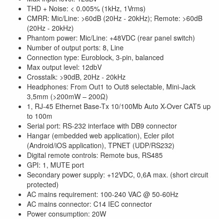
THD + Noise: < 0.005% (1kHz, 1Vrms)
CMRR: Mic/Line: >60dB (20Hz - 20kHz); Remote: >60dB
(20Hz - 20kHz)
Phantom power: Mic/Line: +48VDC (rear panel switch)
Number of output ports: 8, Line
Connection type: Euroblock, 3-pin, balanced
Max output level: 12dbV
Crosstalk: >90dB, 20Hz - 20kHz
Headphones: From Out1 to Out8 selectable, Mini-Jack
3,5mm (>200mW – 200Ω)
1, RJ-45 Ethernet Base-Tx 10/100Mb Auto X-Over CAT5 up
to 100m
Serial port: RS-232 interface with DB9 connector
Hangar (embedded web application), Ecler pilot
(Android/iOS application), TPNET (UDP/RS232)
Digital remote controls: Remote bus, RS485
GPI: 1, MUTE port
Secondary power supply: +12VDC, 0,6A max. (short circuit
protected)
AC mains requirement: 100-240 VAC @ 50-60Hz
AC mains connector: C14 IEC connector
Power consumption: 20W