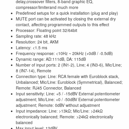
delay,crossover filters, 8-band graphic EQ,
compressor/limiterand much more
Predefined setups for a quick installation (plug and play)
MUTE port can be activated by closing the external dry
contact, affecting programmed outputs to this effect
Processor: Floating point 32/64bit
Sampling rate: 48 kHz
Resolution: 24 bit, AKM
Latency: <1.5 ms
Frequency response: <10Hz ~ 20kHz (+0dB / -0.5dB)
Dynamic range: AD:111dB, DA: 115dB
Number of input ports: 2 (IN1-2), Line; 4 (IN3-6), Mic/Line;
8 (IN7-14), Remote
Connection type: Line: RCA female with Euroblock stack,
Unbalanced; Mic/Line: Euroblock (Symmetrical), Balanced;
Remote: RJ45 Connector, Balanced
Input sensitivity: Line: +5 / -15dBV External potentiometer
adjustment; Mic/Line: +0 / -50dBV External potentiometer
adjustment; Remote: 0dBV without adjustment
Input impedance: Line: >13kΩ; Mic/Line: >24kΩ
electronically balanced; Remote: >24kΩ electronically
balanced
Max input level: 12dBV