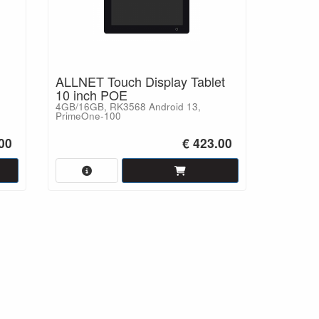
ALLNET Touch Display Tablet
10 inch POE
4GB/16GB, RK3568 Android 13,
PrimeOne-100
00
€ 423.00