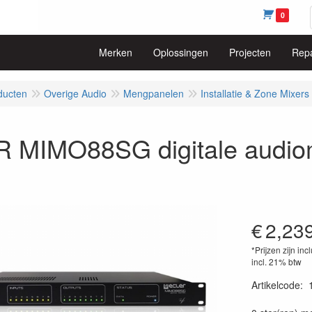
0
Merken
Oplossingen
Projecten
Repa
ducten
Overige Audio
Mengpanelen
Installatie & Zone Mixers
 MIMO88SG digitale audiom
€
2,23
*Prijzen zijn inc
incl. 21% btw
Artikelcode
:
84350713049