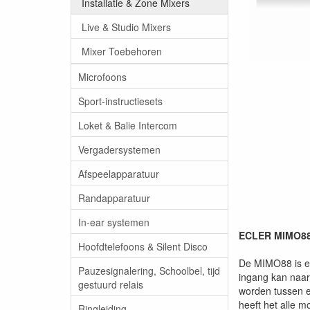
Installatie & Zone Mixers
Live & Studio Mixers
Mixer Toebehoren
Microfoons
Sport-instructiesets
Loket & Balie Intercom
Vergadersystemen
Afspeelapparatuur
Randapparatuur
In-ear systemen
ECLER MIMO88S
Hoofdtelefoons & Silent Disco
De MIMO88 is een
Pauzesignalering, Schoolbel, tijd
ingang kan naar
gestuurd relais
worden tussen e
heeft het alle m
Ringleiding