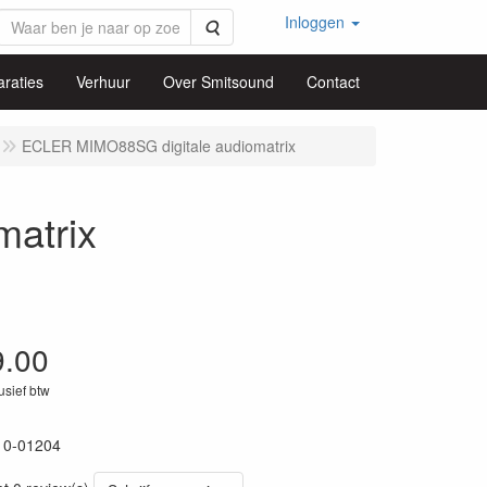
Inloggen
Zoeken
raties
Verhuur
Over Smitsound
Contact
ECLER MIMO88SG digitale audiomatrix
atrix
9.00
lusief btw
10-01204
79