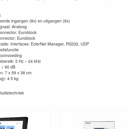
x
erde ingangen (8x) en uitgangen (8x)
gnaal: Analoog
onnector: Euroblock
nnector: Euroblock
tie: Interfaces: EclerNet Manager, RS232, UDP
teitsfunctie
toomvoeding
ebereik: 5 Hz – 24 kHz
: > 90 dB
n: 7 x 59 x 38 cm
kg): 4.5 kg
luidstechniek