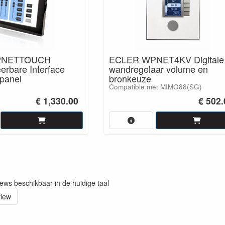
PNETTOUCH
ECLER WPNET4KV Digitale
rbare Interface
wandregelaar volume en
hpanel
bronkeuze
Compatible met MIMO88(SG)
€ 1,330.00
€ 502.
iews beschikbaar in de huidige taal
view