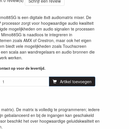
et 0 review(s)
Schrijf een review
mo88SG is een digitale 8x8 audiomatrix mixer. De
 processor zorgt voor hoogwaardige audio kwaliteit
igde mogelijkheden om audio signalen te processen
 Mimo88SG is naadloos te integreren in
stemen zoals AMX of Crestron, maar ook het eigen
em biedt vele mogelijkheden zoals Touchscreen
 een scala aan wandregelaars en audio bronnen die
twerk werken.
ntact op voor de levertijd.
Artikel toevoegen
 matrix). De matrix is volledig te programmeren; iedere
ijn gebalanceerd en bij de ingangen kan geschakeld
or beschikt het over hoogwaardige geluidskwaliteit en
n.