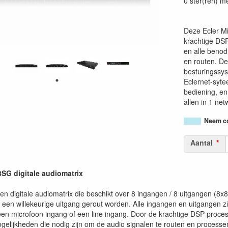
0 ster(ren) m
Deze Ecler Mi
krachtige DSP
en alle benod
en routen. De
besturingssy
Eclernet-syte
bediening, en
allen in 1 ne
Neem co
Aantal
G digitale audiomatrix
 digitale audiomatrix die beschikt over 8 ingangen / 8 uitgangen (8x8
 een willekeurige uitgang gerout worden. Alle ingangen en uitgangen z
en microfoon ingang of een line ingang. Door de krachtige DSP process
ogelijkheden die nodig zijn om de audio signalen te routen en processe