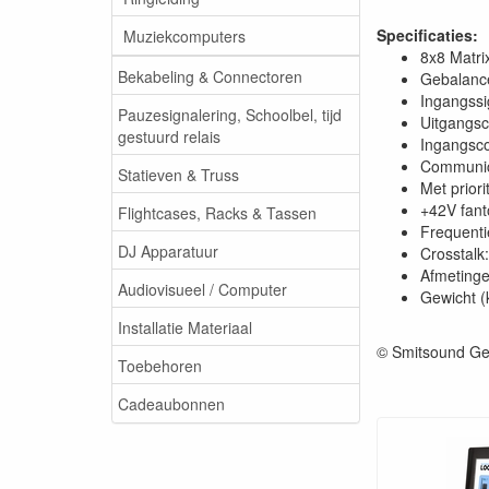
Specificaties:
Muziekcomputers
8x8 Matri
Bekabeling & Connectoren
Gebalance
Ingangssi
Pauzesignalering, Schoolbel, tijd
Uitgangsc
gestuurd relais
Ingangsco
Communica
Statieven & Truss
Met priori
+42V fan
Flightcases, Racks & Tassen
Frequenti
DJ Apparatuur
Crosstalk
Afmetinge
Audiovisueel / Computer
Gewicht (
Installatie Materiaal
© Smitsound Ge
Toebehoren
Cadeaubonnen