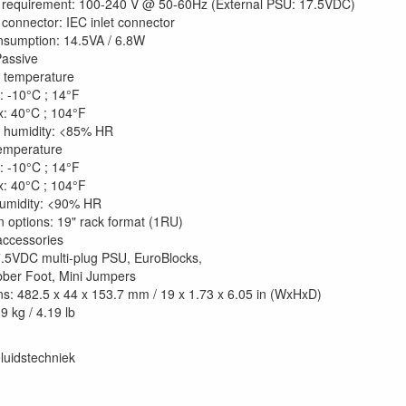
requirement: 100-240 V @ 50-60Hz (External PSU: 17.5VDC)
connector: IEC inlet connector
sumption: 14.5VA / 6.8W
Passive
 temperature
: -10°C ; 14°F
: 40°C ; 104°F
 humidity: <85% HR
emperature
: -10°C ; 14°F
: 40°C ; 104°F
umidity: <90% HR
on options: 19" rack format (1RU)
accessories
.5VDC multi-plug PSU, EuroBlocks,
ber Foot, Mini Jumpers
s: 482.5 x 44 x 153.7 mm / 19 x 1.73 x 6.05 in (WxHxD)
9 kg / 4.19 lb
luidstechniek