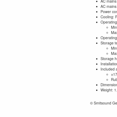
AC mains 
AC mains 
Power con
Cooling: 
Operating
Min
Max
Operating
Storage t
Min
Max
Storage h
Installati
Included 
±17
Rub
Dimension
Weight: 1.
© Smitsound Ge