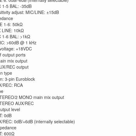
E 6: 0dB/-6dB (internally selectable)
 1-5 BAL: -35dB
itivity adjust: MIC/LINE: ±15dB
pedance
E 1-6: 50kΩ
 LINE: 10kΩ
 1-6 BAL: >1kΩ
C: >60dB @ 1 kHz
voltage: +18VDC
 output ports
ain mix output
UX/REC output
n type
n: 3-pin Euroblock
X/REC: RCA
pe
TEREO/2 MONO main mix output
STEREO AUX/REC
utput level
: 0dB
/REC: 0dB/+6dB (internally selectable)
mpedance
T: 600Ω