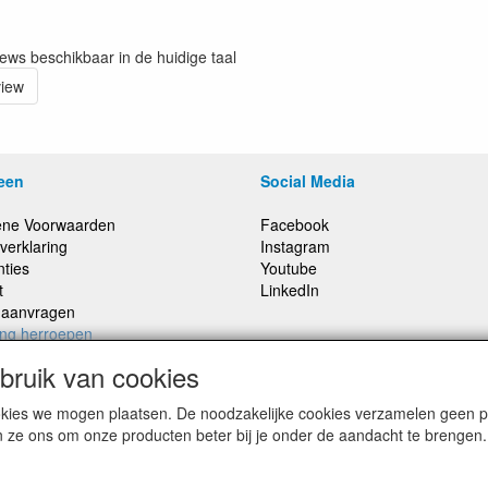
iews beschikbaar in de huidige taal
view
een
Social Media
ne Voorwaarden
Facebook
verklaring
Instagram
nties
Youtube
t
LinkedIn
e aanvragen
ing herroepen
ruik van cookies
cookies we mogen plaatsen. De noodzakelijke cookies verzamelen geen
,
Prijzen inclusief 21% BTW, tenzij anders vermeldt
n ze ons om onze producten beter bij je onder de aandacht te brengen.