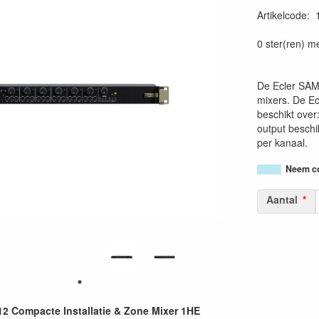
Artikelcode
:
0 ster(ren) m
De Ecler SAMI
mixers. De E
beschikt over
output beschi
per kanaal.
Neem co
Aantal
2 Compacte Installatie & Zone Mixer 1HE