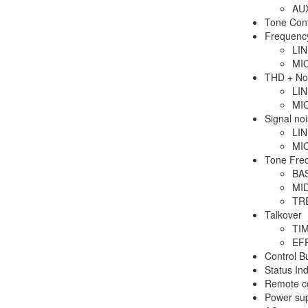
AU
Tone Contr
Frequenc
LIN
MIC
THD + No
LIN
MIC
Signal noi
LIN
MIC
Tone Fre
BAS
MID
TR
Talkover
TIM
EFF
Control B
Status I
Remote co
Power su