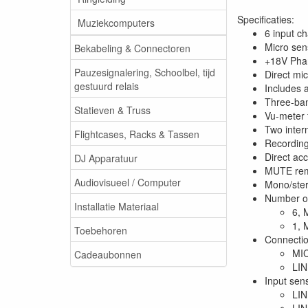
Specificaties:
Muziekcomputers
6 input ch
Micro sens
Bekabeling & Connectoren
+18V Phan
Pauzesignalering, Schoolbel, tijd
Direct mic
gestuurd relais
Includes 
Three-ban
Statieven & Truss
Vu-meter f
Two intern
Flightcases, Racks & Tassen
Recording
Direct ac
DJ Apparatuur
MUTE remo
Audiovisueel / Computer
Mono/ster
Number of
Installatie Materiaal
6, 
1, 
Toebehoren
Connectio
MIC
Cadeaubonnen
LIN
Input sensi
LIN