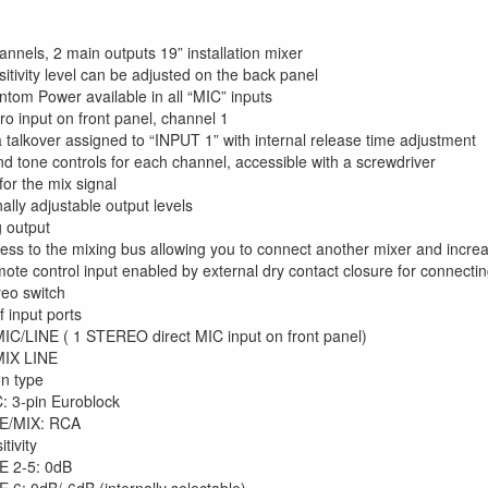
annels, 2 main outputs 19” installation mixer
itivity level can be adjusted on the back panel
tom Power available in all “MIC” inputs
ro input on front panel, channel 1
a talkover assigned to “INPUT 1” with internal release time adjustment
d tone controls for each channel, accessible with a screwdriver
or the mix signal
ally adjustable output levels
 output
cess to the mixing bus allowing you to connect another mixer and incre
te control input enabled by external dry contact closure for connecting
eo switch
 input ports
MIC/LINE ( 1 STEREO direct MIC input on front panel)
MIX LINE
n type
: 3-pin Euroblock
E/MIX: RCA
tivity
E 2-5: 0dB