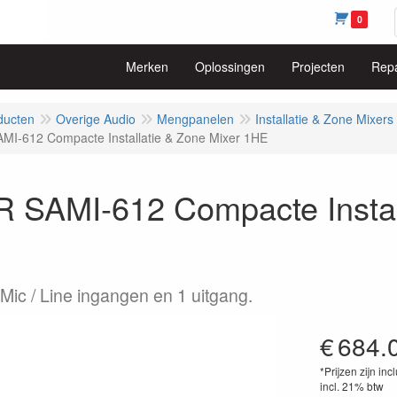
0
Merken
Oplossingen
Projecten
Repa
ducten
Overige Audio
Mengpanelen
Installatie & Zone Mixers
I-612 Compacte Installatie & Zone Mixer 1HE
 SAMI-612 Compacte Install
 Mic / Line ingangen en 1 uitgang.
€
684.
*Prijzen zijn inc
incl. 21% btw