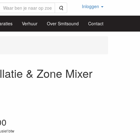
Inloggen
Zoeken
raties
Verhuur
Over Smitsound
Contact
atie & Zone Mixer
00
lusief btw