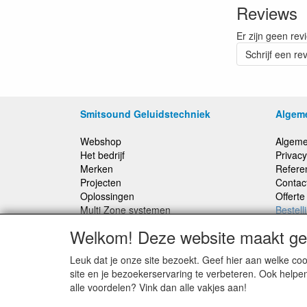
Reviews
Er zijn geen rev
Schrijf een re
Smitsound Geluidstechniek
Algem
Webshop
Algeme
Het bedrijf
Privacy
Merken
Refere
Projecten
Contac
Oplossingen
Offert
Multi Zone systemen
Bestell
100 Volt systemen
Welkom! Deze website maakt geb
Onderhoud en Reparaties
Leuk dat je onze site bezoekt. Geef hier aan welke 
Bestellingen binnen Nederland, ongeacht gewicht
site en je bezoekerservaring te verbeteren. Ook helpe
verstuurd voor € 6,95
alle voordelen? Vink dan alle vakjes aan!