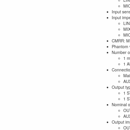
LIN
MIC
Input sens
Input im
LIN
MIX
MIC
CMRR: MI
Phantom 
Number of
1 m
1 A
Connectio
Mai
AU
Output ty
1 S
1 
Nominal o
OUT
AUX
Output i
OU