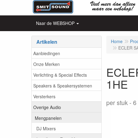
Naar de WEBSHOP
Artikelen
Home
Pro
ECLER SAM
Aanbiedingen
Onze Merken
ECLER
Verlichting & Special Effects
1HE
Speakers & Speakersystemen
Versterkers
per stuk
6
Overige Audio
Mengpanelen
DJ Mixers