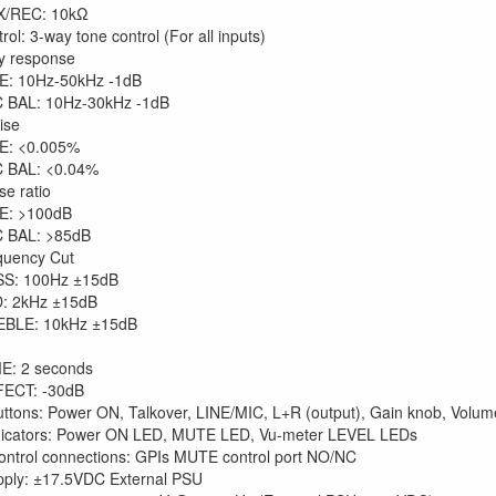
X/REC: 10kΩ
ol: 3-way tone control (For all inputs)
y response
E: 10Hz-50kHz -1dB
 BAL: 10Hz-30kHz -1dB
ise
E: <0.005%
 BAL: <0.04%
se ratio
E: >100dB
 BAL: >85dB
quency Cut
S: 100Hz ±15dB
: 2kHz ±15dB
EBLE: 10kHz ±15dB
E: 2 seconds
ECT: -30dB
uttons: Power ON, Talkover, LINE/MIC, L+R (output), Gain knob, Volu
ndicators: Power ON LED, MUTE LED, Vu-meter LEVEL LEDs
ntrol connections: GPIs MUTE control port NO/NC
pply: ±17.5VDC External PSU